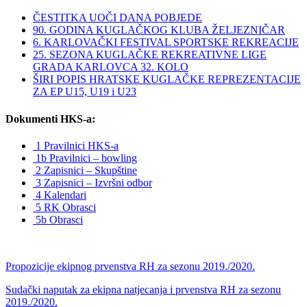
ČESTITKA UOČI DANA POBJEDE
90. GODINA KUGLAČKOG KLUBA ŽELJEZNIČAR
6. KARLOVAČKI FESTIVAL SPORTSKE REKREACIJE
25. SEZONA KUGLAČKE REKREATIVNE LIGE
GRADA KARLOVCA 32. KOLO
ŠIRI POPIS HRATSKE KUGLAČKE REPREZENTACIJE
ZA EP U15, U19 i U23
Dokumenti HKS-a:
1 Pravilnici HKS-a
1b Pravilnici – bowling
2 Zapisnici – Skupštine
3 Zapisnici – Izvršni odbor
4 Kalendari
5 RK Obrasci
5b Obrasci
Propozicije ekipnog prvenstva RH za sezonu 2019./2020.
Sudački naputak za ekipna natjecanja i prvenstva RH za sezonu
2019./2020.