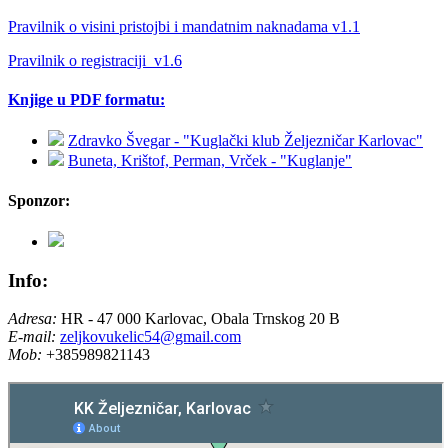
Pravilnik o visini pristojbi i mandatnim naknadama v1.1
Pravilnik o registraciji_v1.6
Knjige u PDF formatu:
Zdravko Švegar - "Kuglački klub Željezničar Karlovac"
Buneta, Krištof, Perman, Vrček - "Kuglanje"
Sponzor:
Info:
Adresa:
HR - 47 000 Karlovac, Obala Trnskog 20 B
E-mail:
zeljkovukelic54@gmail.com
Mob:
+385989821143