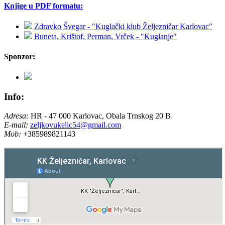
Knjige u PDF formatu:
Zdravko Švegar - "Kuglački klub Željezničar Karlovac"
Buneta, Krištof, Perman, Vrček - "Kuglanje"
Sponzor:
Info:
Adresa:
HR - 47 000 Karlovac, Obala Trnskog 20 B
E-mail:
zeljkovukelic54@gmail.com
Mob:
+385989821143