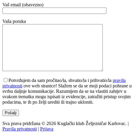
Vaš email (obavezno)
Vaša poruka
Potvrđujem da sam pročitao/la, shvatio/la i prihvatio/la
pravila
privatnosti
ove web stranice! Slažem se da se moji podaci pohrane u
svrhu daljnje komunikacije. Razumijem da se na vlastiti zahtjev u
svakom trenutku mogu ispisati iz evidencije, zatražiti pristup svojim
podacima, te ih po želji urediti ili trajno ukloniti.
Sva prava pridržana © 2026 Kuglački klub Željezničar Karlovac. |
Pravila privatnosti
|
Prijava