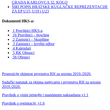
GRADA KARLOVCA 32. KOLO
ŠIRI POPIS HRATSKE KUGLAČKE REPREZENTACIJE
ZA EP U15, U19 i U23
Dokumenti HKS-a:
1 Pravilnici HKS-a
1b Pravilnici – bowling
2 Zapisnici – Skupštine
3 Zapisnici – Izvršni odbor
4 Kalendari
5 RK Obrasci
5b Obrasci
Propozicije ekipnog prvenstva RH za sezonu 2019./2020.
Sudački naputak za ekipna natjecanja i prvenstva RH za sezonu
2019./2020.
Pravilnik o visini pristojbi i mandatnim naknadama v1.1
Pravilnik o registraciji_v1.6