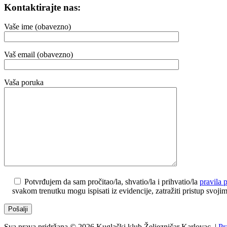
Kontaktirajte nas:
Vaše ime (obavezno)
Vaš email (obavezno)
Vaša poruka
Potvrđujem da sam pročitao/la, shvatio/la i prihvatio/la
pravila p
svakom trenutku mogu ispisati iz evidencije, zatražiti pristup svojim p
Sva prava pridržana © 2026 Kuglački klub Željezničar Karlovac. |
Pr