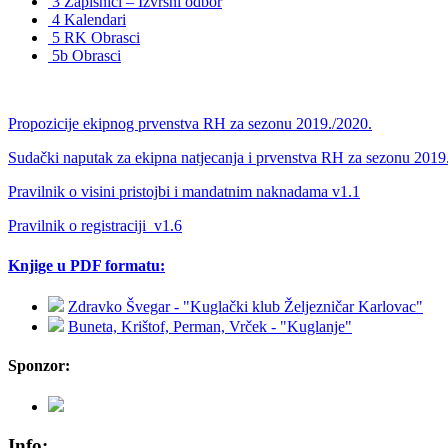
3 Zapisnici – Izvršni odbor
4 Kalendari
5 RK Obrasci
5b Obrasci
Propozicije ekipnog prvenstva RH za sezonu 2019./2020.
Sudački naputak za ekipna natjecanja i prvenstva RH za sezonu 2019
Pravilnik o visini pristojbi i mandatnim naknadama v1.1
Pravilnik o registraciji_v1.6
Knjige u PDF formatu:
Zdravko Švegar - "Kuglački klub Željezničar Karlovac"
Buneta, Krištof, Perman, Vrček - "Kuglanje"
Sponzor:
Info: