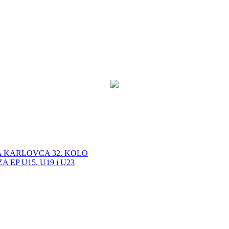
A KARLOVCA 32. KOLO
EP U15, U19 i U23