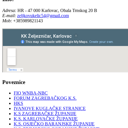
Adresa:
HR - 47 000 Karlovac, Obala Trnskog 20 B
E-mail:
zeljkovukelic54@gmail.com
Mob:
+385989821143
Poveznice
FIQ WNBA-NBC
FORUM ZAGREBAČKOG K.S.
HKS
IVANOVE KUGLAČKE STRANICE
K.S ZAGREBAČKE ŽUPANIJE
K.S. KARLOVAČKE ŽUPANIJE
K.S. OSJEČKO BARANJSKE ŽUPANIJE