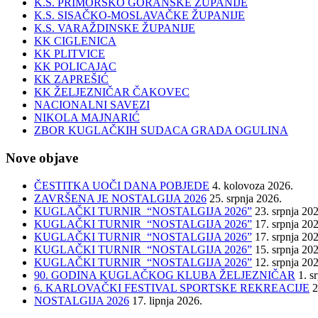
K.S. PRIMORSKO GORANSKE ŽUPANIJE
K.S. SISAČKO-MOSLAVAČKE ŽUPANIJE
K.S. VARAŽDINSKE ŽUPANIJE
KK CIGLENICA
KK PLITVICE
KK POLICAJAC
KK ZAPREŠIĆ
KK ŽELJEZNIČAR ČAKOVEC
NACIONALNI SAVEZI
NIKOLA MAJNARIĆ
ZBOR KUGLAČKIH SUDACA GRADA OGULINA
Nove objave
ČESTITKA UOČI DANA POBJEDE
4. kolovoza 2026.
ZAVRŠENA JE NOSTALGIJA 2026
25. srpnja 2026.
KUGLAČKI TURNIR “NOSTALGIJA 2026”
23. srpnja 20
KUGLAČKI TURNIR “NOSTALGIJA 2026”
17. srpnja 20
KUGLAČKI TURNIR “NOSTALGIJA 2026”
17. srpnja 20
KUGLAČKI TURNIR “NOSTALGIJA 2026”
15. srpnja 20
KUGLAČKI TURNIR “NOSTALGIJA 2026”
12. srpnja 20
90. GODINA KUGLAČKOG KLUBA ŽELJEZNIČAR
1. s
6. KARLOVAČKI FESTIVAL SPORTSKE REKREACIJE
2
NOSTALGIJA 2026
17. lipnja 2026.