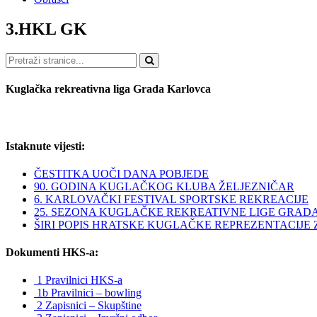
3.HKL GK
Pretraži
Kuglačka rekreativna liga Grada Karlovca
Istaknute vijesti:
ČESTITKA UOČI DANA POBJEDE
90. GODINA KUGLAČKOG KLUBA ŽELJEZNIČAR
6. KARLOVAČKI FESTIVAL SPORTSKE REKREACIJE
25. SEZONA KUGLAČKE REKREATIVNE LIGE GRAD
ŠIRI POPIS HRATSKE KUGLAČKE REPREZENTACIJE ZA 
Dokumenti HKS-a:
1 Pravilnici HKS-a
1b Pravilnici – bowling
2 Zapisnici – Skupštine