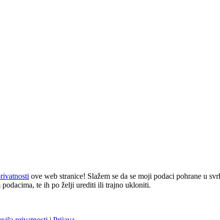
rivatnosti
ove web stranice! Slažem se da se moji podaci pohrane u svrh
odacima, te ih po želji urediti ili trajno ukloniti.
avila privatnosti
|
Prijava