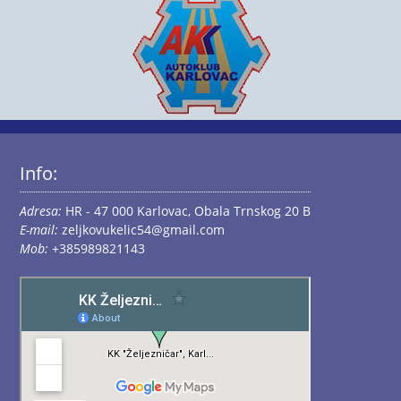
Info:
Adresa:
HR - 47 000 Karlovac, Obala Trnskog 20 B
E-mail:
zeljkovukelic54@gmail.com
Mob:
+385989821143