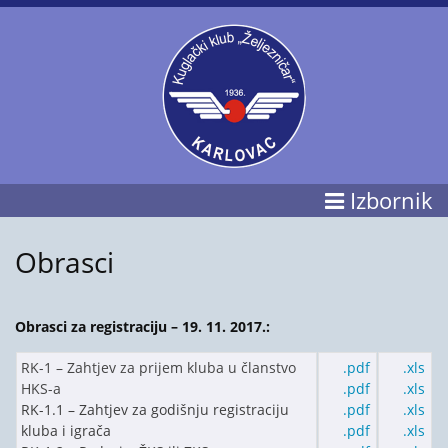
Izbornik
Obrasci
Obrasci za registraciju – 19. 11. 2017.:
RK-1 – Zahtjev za prijem kluba u članstvo
.pdf
.xls
HKS-a
.pdf
.xls
RK-1.1 – Zahtjev za godišnju registraciju
.pdf
.xls
kluba i igrača
.pdf
.xls