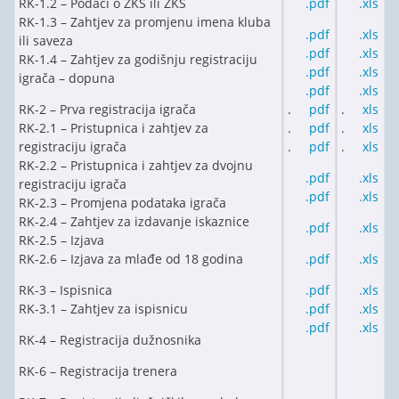
RK-1.2 – Podaci o ŽKS ili ZKS
.pdf
.xls
RK-1.3 – Zahtjev za promjenu imena kluba
.pdf
.xls
ili saveza
.pdf
.xls
RK-1.4 – Zahtjev za godišnju registraciju
.pdf
.xls
igrača – dopuna
.pdf
.xls
RK-2 – Prva registracija igrača
.
pdf
.
xls
RK-2.1 – Pristupnica i zahtjev za
.
pdf
.
xls
registraciju igrača
.
pdf
.
xls
RK-2.2 – Pristupnica i zahtjev za dvojnu
.pdf
.xls
registraciju igrača
.pdf
.xls
RK-2.3 – Promjena podataka igrača
RK-2.4 – Zahtjev za izdavanje iskaznice
.pdf
.xls
RK-2.5 – Izjava
RK-2.6 – Izjava za mlađe od 18 godina
.pdf
.xls
RK-3 – Ispisnica
.pdf
.xls
RK-3.1 – Zahtjev za ispisnicu
.pdf
.xls
.pdf
.xls
RK-4 – Registracija dužnosnika
RK-6 – Registracija trenera