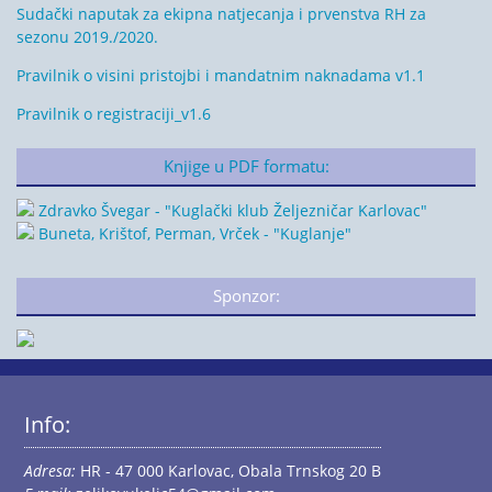
Sudački naputak za ekipna natjecanja i prvenstva RH za
sezonu 2019./2020.
Pravilnik o visini pristojbi i mandatnim naknadama v1.1
Pravilnik o registraciji_v1.6
Knjige u PDF formatu:
Zdravko Švegar - "Kuglački klub Željezničar Karlovac"
Buneta, Krištof, Perman, Vrček - "Kuglanje"
Sponzor:
Info:
Adresa:
HR - 47 000 Karlovac, Obala Trnskog 20 B