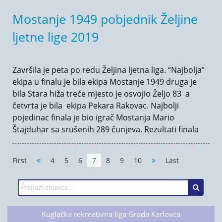
Mostanje 1949 pobjednik Željine
ljetne lige 2019
Završila je peta po redu Željina ljetna liga. “Najbolja”
ekipa u finalu je bila ekipa Mostanje 1949 druga je
bila Stara hiža treće mjesto je osvojio Željo 83 a
četvrta je bila ekipa Pekara Rakovac. Najbolji
pojedinac finala je bio igrač Mostanja Mario
Štajduhar sa srušenih 289 čunjeva. Rezultati finala
First
4
5
6
7
8
9
10
Last
Kuglačka rekreativna liga Grada Karlovca