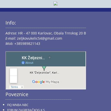
Info:
Adresa:
HR - 47 000 Karlovac, Obala Trnskog 20 B
E-mail:
zeljkovukelic54@gmail.com
Mob:
+385989821143
Poveznice
FIQ WNBA-NBC
FORUM ZAGREBAČKOG K.S.