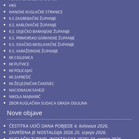
HKS
IVANOVE KUGLAČKE STRANICE
K.S ZAGREBAČKE ŽUPANIJE
K.S. KARLOVAČKE ŽUPANIJE
K.S. OSJEČKO BARANJSKE ŽUPANIJE
K.S. PRIMORSKO GORANSKE ŽUPANIJE
K.S. SISAČKO-MOSLAVAČKE ŽUPANIJE
K.S. VARAŽDINSKE ŽUPANIJE
KK CIGLENICA
KK PLITVICE
KK POLICAJAC
KK ZAPREŠIĆ
KK ŽELJEZNIČAR ČAKOVEC
NACIONALNI SAVEZI
NIKOLA MAJNARIĆ
ZBOR KUGLAČKIH SUDACA GRADA OGULINA
Nove objave
ČESTITKA UOČI DANA POBJEDE
4. kolovoza 2026.
ZAVRŠENA JE NOSTALGIJA 2026
25. srpnja 2026.
KUGLAČKI TURNIR “NOSTALGIJA 2026”
23. srpnja 2026.