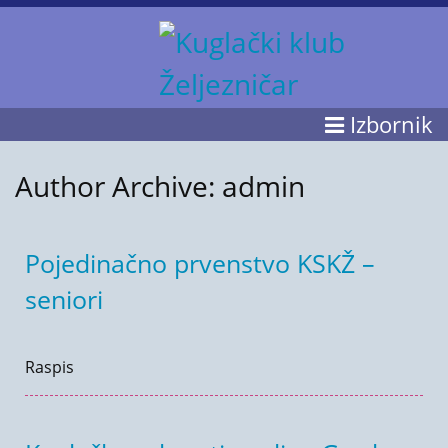
Izbornik
Author Archive:
admin
Pojedinačno prvenstvo KSKŽ –
seniori
Raspis