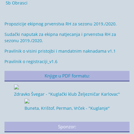
5b Obrasci
Propozicije ekipnog prvenstva RH za sezonu 2019./2020.
Sudački naputak za ekipna natjecanja i prvenstva RH za
sezonu 2019./2020.
Pravilnik o visini pristojbi i mandatnim naknadama v1.1
Pravilnik o registraciji_v1.6
Knjige u PDF formatu:
Zdravko Švegar - "Kuglački klub Željezničar Karlovac"
Buneta, Krištof, Perman, Vrček - "Kuglanje"
Sponzor: