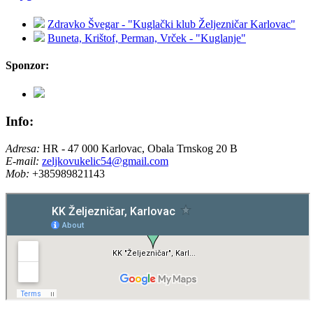
Zdravko Švegar - "Kuglački klub Željezničar Karlovac"
Buneta, Krištof, Perman, Vrček - "Kuglanje"
Sponzor:
Info:
Adresa:
HR - 47 000 Karlovac, Obala Trnskog 20 B
E-mail:
zeljkovukelic54@gmail.com
Mob:
+385989821143