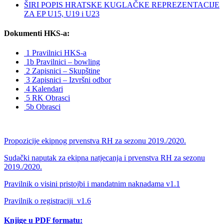
ŠIRI POPIS HRATSKE KUGLAČKE REPREZENTACIJE
ZA EP U15, U19 i U23
Dokumenti HKS-a:
1 Pravilnici HKS-a
1b Pravilnici – bowling
2 Zapisnici – Skupštine
3 Zapisnici – Izvršni odbor
4 Kalendari
5 RK Obrasci
5b Obrasci
Propozicije ekipnog prvenstva RH za sezonu 2019./2020.
Sudački naputak za ekipna natjecanja i prvenstva RH za sezonu
2019./2020.
Pravilnik o visini pristojbi i mandatnim naknadama v1.1
Pravilnik o registraciji_v1.6
Knjige u PDF formatu: