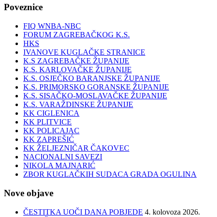
Poveznice
FIQ WNBA-NBC
FORUM ZAGREBAČKOG K.S.
HKS
IVANOVE KUGLAČKE STRANICE
K.S ZAGREBAČKE ŽUPANIJE
K.S. KARLOVAČKE ŽUPANIJE
K.S. OSJEČKO BARANJSKE ŽUPANIJE
K.S. PRIMORSKO GORANSKE ŽUPANIJE
K.S. SISAČKO-MOSLAVAČKE ŽUPANIJE
K.S. VARAŽDINSKE ŽUPANIJE
KK CIGLENICA
KK PLITVICE
KK POLICAJAC
KK ZAPREŠIĆ
KK ŽELJEZNIČAR ČAKOVEC
NACIONALNI SAVEZI
NIKOLA MAJNARIĆ
ZBOR KUGLAČKIH SUDACA GRADA OGULINA
Nove objave
ČESTITKA UOČI DANA POBJEDE
4. kolovoza 2026.