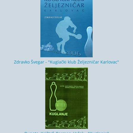
Zdravko Švegar - "Kuglački klub Željezničar Karlovac"