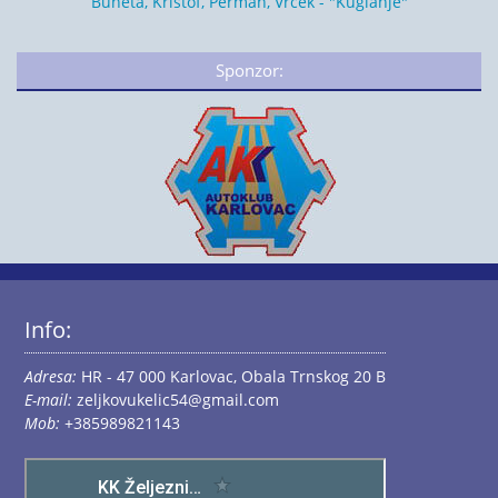
Buneta, Krištof, Perman, Vrček - "Kuglanje"
Sponzor:
Info:
Adresa:
HR - 47 000 Karlovac, Obala Trnskog 20 B
E-mail:
zeljkovukelic54@gmail.com
Mob:
+385989821143