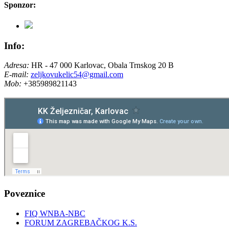
Sponzor:
Info:
Adresa:
HR - 47 000 Karlovac, Obala Trnskog 20 B
E-mail:
zeljkovukelic54@gmail.com
Mob:
+385989821143
Poveznice
FIQ WNBA-NBC
FORUM ZAGREBAČKOG K.S.