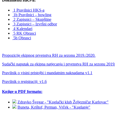
Dokumenti HKS-a:
1 Pravilnici HKS-a
1b Pravilnici – bowling
2 Zapisnici – Skupštine
3 Zapisnici – Izvršni odbor
4 Kalendari
5 RK Obrasci
5b Obrasci
Propozicije ekipnog prvenstva RH za sezonu 2019./2020.
Sudački naputak za ekipna natjecanja i prvenstva RH za sezonu 2019
Pravilnik o visini pristojbi i mandatnim naknadama v1.1
Pravilnik o registraciji_v1.6
Knjige u PDF formatu:
Zdravko Švegar - "Kuglački klub Željezničar Karlovac"
Buneta, Krištof, Perman, Vrček - "Kuglanje"