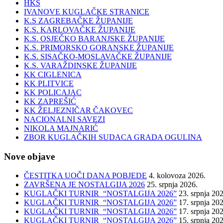
HKS
IVANOVE KUGLAČKE STRANICE
K.S ZAGREBAČKE ŽUPANIJE
K.S. KARLOVAČKE ŽUPANIJE
K.S. OSJEČKO BARANJSKE ŽUPANIJE
K.S. PRIMORSKO GORANSKE ŽUPANIJE
K.S. SISAČKO-MOSLAVAČKE ŽUPANIJE
K.S. VARAŽDINSKE ŽUPANIJE
KK CIGLENICA
KK PLITVICE
KK POLICAJAC
KK ZAPREŠIĆ
KK ŽELJEZNIČAR ČAKOVEC
NACIONALNI SAVEZI
NIKOLA MAJNARIĆ
ZBOR KUGLAČKIH SUDACA GRADA OGULINA
Nove objave
ČESTITKA UOČI DANA POBJEDE
4. kolovoza 2026.
ZAVRŠENA JE NOSTALGIJA 2026
25. srpnja 2026.
KUGLAČKI TURNIR “NOSTALGIJA 2026”
23. srpnja 20
KUGLAČKI TURNIR “NOSTALGIJA 2026”
17. srpnja 20
KUGLAČKI TURNIR “NOSTALGIJA 2026”
17. srpnja 20
KUGLAČKI TURNIR “NOSTALGIJA 2026”
15. srpnja 20