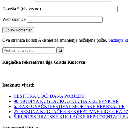
E-pošta
* (obavezno)
Web-stranica
Ova stranica koristi Akismet za smanjenje neželjene pošte.
Saznajte k
Pretraži
Kuglačka rekreativna liga Grada Karlovca
Istaknute vijesti:
ČESTITKA UOČI DANA POBJEDE
90. GODINA KUGLAČKOG KLUBA ŽELJEZNIČAR
6. KARLOVAČKI FESTIVAL SPORTSKE REKREACIJE
25. SEZONA KUGLAČKE REKREATIVNE LIGE GRAD
ŠIRI POPIS HRATSKE KUGLAČKE REPREZENTACIJE ZA 