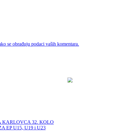
ako se obrađuju podaci vaših komentara.
A KARLOVCA 32. KOLO
EP U15, U19 i U23