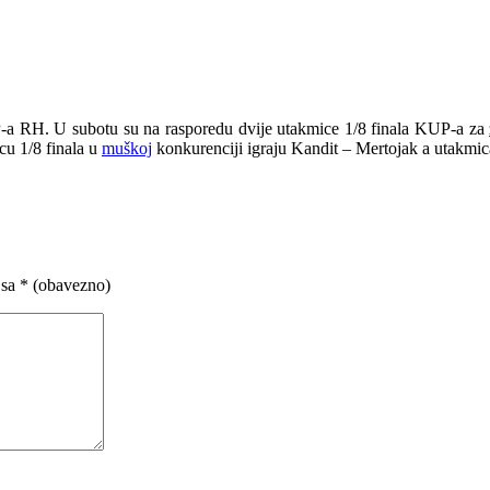
UP-a RH. U subotu su na rasporedu dvije utakmice 1/8 finala KUP-a za
cu 1/8 finala u
muškoj
konkurenciji igraju Kandit – Mertojak a utakmica 
 sa
* (obavezno)