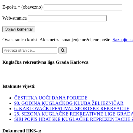
E-pošta
* (obavezno)
Web-stranica
Ova stranica koristi Akismet za smanjenje neželjene pošte.
Saznajte k
Pretraži
Kuglačka rekreativna liga Grada Karlovca
Istaknute vijesti:
ČESTITKA UOČI DANA POBJEDE
90. GODINA KUGLAČKOG KLUBA ŽELJEZNIČAR
6. KARLOVAČKI FESTIVAL SPORTSKE REKREACIJE
25. SEZONA KUGLAČKE REKREATIVNE LIGE GRAD
ŠIRI POPIS HRATSKE KUGLAČKE REPREZENTACIJE ZA 
Dokumenti HKS-a: