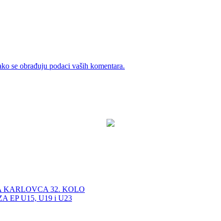
ako se obrađuju podaci vaših komentara.
A KARLOVCA 32. KOLO
EP U15, U19 i U23