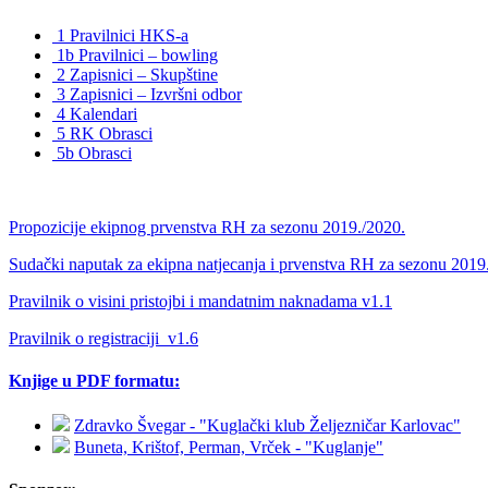
1 Pravilnici HKS-a
1b Pravilnici – bowling
2 Zapisnici – Skupštine
3 Zapisnici – Izvršni odbor
4 Kalendari
5 RK Obrasci
5b Obrasci
Propozicije ekipnog prvenstva RH za sezonu 2019./2020.
Sudački naputak za ekipna natjecanja i prvenstva RH za sezonu 2019
Pravilnik o visini pristojbi i mandatnim naknadama v1.1
Pravilnik o registraciji_v1.6
Knjige u PDF formatu:
Zdravko Švegar - "Kuglački klub Željezničar Karlovac"
Buneta, Krištof, Perman, Vrček - "Kuglanje"