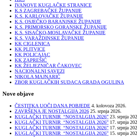
IVANOVE KUGLAČKE STRANICE
K.S ZAGREBAČKE ŽUPANIJE
K.S. KARLOVAČKE ŽUPANIJE
K.S. OSJEČKO BARANJSKE ŽUPANIJE
K.S. PRIMORSKO GORANSKE ŽUPANIJE
K.S. SISAČKO-MOSLAVAČKE ŽUPANIJE
K.S. VARAŽDINSKE ŽUPANIJE
KK CIGLENICA
KK PLITVICE
KK POLICAJAC
KK ZAPREŠIĆ
KK ŽELJEZNIČAR ČAKOVEC
NACIONALNI SAVEZI
NIKOLA MAJNARIĆ
ZBOR KUGLAČKIH SUDACA GRADA OGULINA
Nove objave
ČESTITKA UOČI DANA POBJEDE
4. kolovoza 2026.
ZAVRŠENA JE NOSTALGIJA 2026
25. srpnja 2026.
KUGLAČKI TURNIR “NOSTALGIJA 2026”
23. srpnja 20
KUGLAČKI TURNIR “NOSTALGIJA 2026”
17. srpnja 20
KUGLAČKI TURNIR “NOSTALGIJA 2026”
17. srpnja 20
KUGLAČKI TURNIR “NOSTALGIJA 2026”
15. srpnja 20