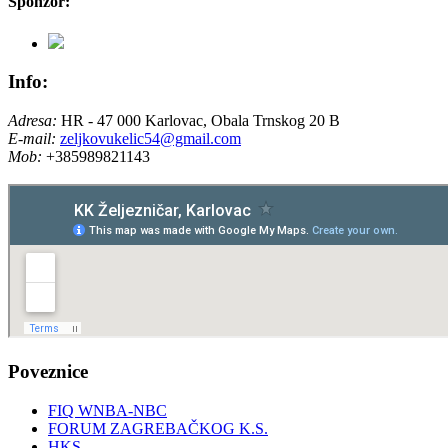
Sponzor:
Info:
Adresa:
HR - 47 000 Karlovac, Obala Trnskog 20 B
E-mail:
zeljkovukelic54@gmail.com
Mob:
+385989821143
Poveznice
FIQ WNBA-NBC
FORUM ZAGREBAČKOG K.S.
HKS