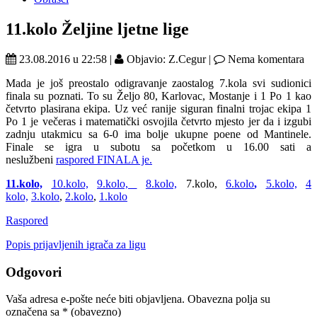
11.kolo Željine ljetne lige
23.08.2016 u 22:58 |
Objavio: Z.Cegur |
Nema komentara
Mada je još preostalo odigravanje zaostalog 7.kola svi sudionici
finala su poznati. To su Željo 80, Karlovac, Mostanje i 1 Po 1 kao
četvrto plasirana ekipa. Uz već ranije siguran finalni trojac ekipa 1
Po 1 je večeras i matematički osvojila četvrto mjesto jer da i izgubi
zadnju utakmicu sa 6-0 ima bolje ukupne poene od Mantinele.
Finale se igra u subotu sa početkom u 16.00 sati a
neslužbeni
raspored FINALA je.
11.kolo,
10.kolo,
9.kolo,
8.kolo,
7.kolo,
6.kolo
,
5.kolo,
4
kolo,
3.kolo
,
2.kolo
,
1.kolo
Raspored
Popis prijavljenih igrača za ligu
Odgovori
Vaša adresa e-pošte neće biti objavljena.
Obavezna polja su
označena sa
* (obavezno)