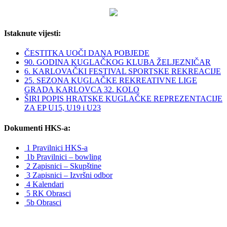
Istaknute vijesti:
ČESTITKA UOČI DANA POBJEDE
90. GODINA KUGLAČKOG KLUBA ŽELJEZNIČAR
6. KARLOVAČKI FESTIVAL SPORTSKE REKREACIJE
25. SEZONA KUGLAČKE REKREATIVNE LIGE
GRADA KARLOVCA 32. KOLO
ŠIRI POPIS HRATSKE KUGLAČKE REPREZENTACIJE
ZA EP U15, U19 i U23
Dokumenti HKS-a:
1 Pravilnici HKS-a
1b Pravilnici – bowling
2 Zapisnici – Skupštine
3 Zapisnici – Izvršni odbor
4 Kalendari
5 RK Obrasci
5b Obrasci