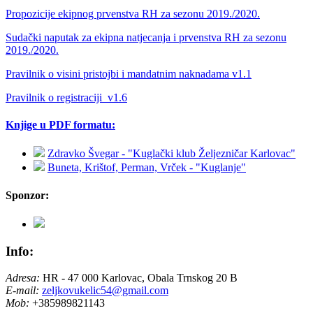
Propozicije ekipnog prvenstva RH za sezonu 2019./2020.
Sudački naputak za ekipna natjecanja i prvenstva RH za sezonu
2019./2020.
Pravilnik o visini pristojbi i mandatnim naknadama v1.1
Pravilnik o registraciji_v1.6
Knjige u PDF formatu:
Zdravko Švegar - "Kuglački klub Željezničar Karlovac"
Buneta, Krištof, Perman, Vrček - "Kuglanje"
Sponzor:
Info:
Adresa:
HR - 47 000 Karlovac, Obala Trnskog 20 B
E-mail:
zeljkovukelic54@gmail.com
Mob:
+385989821143