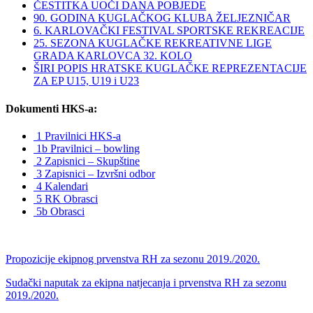
ČESTITKA UOČI DANA POBJEDE
90. GODINA KUGLAČKOG KLUBA ŽELJEZNIČAR
6. KARLOVAČKI FESTIVAL SPORTSKE REKREACIJE
25. SEZONA KUGLAČKE REKREATIVNE LIGE
GRADA KARLOVCA 32. KOLO
ŠIRI POPIS HRATSKE KUGLAČKE REPREZENTACIJE
ZA EP U15, U19 i U23
Dokumenti HKS-a:
1 Pravilnici HKS-a
1b Pravilnici – bowling
2 Zapisnici – Skupštine
3 Zapisnici – Izvršni odbor
4 Kalendari
5 RK Obrasci
5b Obrasci
Propozicije ekipnog prvenstva RH za sezonu 2019./2020.
Sudački naputak za ekipna natjecanja i prvenstva RH za sezonu
2019./2020.