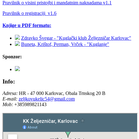
Pravilnik o visini pristojbi i mandatnim naknadama v1.1
Pravilnik o registraciji_v1.6
Knjige u PDF formatu:
Zdravko Švegar - "Kuglački klub Željezničar Karlovac"
Buneta, Krištof, Perman, Vrček - "Kuglanje"
Sponzor:
Info:
Adresa:
HR - 47 000 Karlovac, Obala Trnskog 20 B
E-mail:
zeljkovukelic54@gmail.com
Mob:
+385989821143