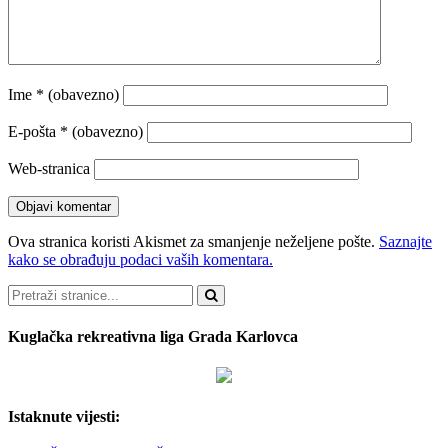
Ime
* (obavezno)
E-pošta
* (obavezno)
Web-stranica
Ova stranica koristi Akismet za smanjenje neželjene pošte.
Saznajte
kako se obrađuju podaci vaših komentara.
Pretraži
Kuglačka rekreativna liga Grada Karlovca
Istaknute vijesti: