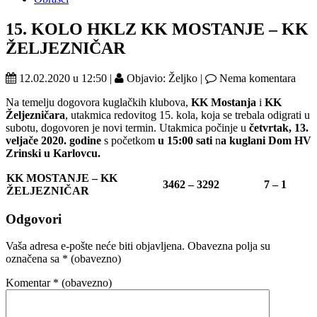
15. KOLO HKLZ KK MOSTANJE – KK
ŽELJEZNIČAR
12.02.2020 u 12:50 |
Objavio: Željko |
Nema komentara
Na temelju dogovora kuglačkih klubova,
KK Mostanja
i
KK
Željezničara
, utakmica redovitog 15. kola, koja se trebala odigrati u
subotu, dogovoren je novi termin. Utakmica počinje u
četvrtak, 13.
veljače 2020. godine
s početkom
u 15:00 sati
n
a kuglani Dom HV
Zrinski u Karlovcu.
KK MOSTANJE – KK
3462 – 3292
7 – 1
ŽELJEZNIČAR
Odgovori
Vaša adresa e-pošte neće biti objavljena.
Obavezna polja su
označena sa
* (obavezno)
Komentar
* (obavezno)