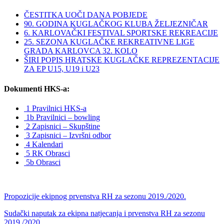
ČESTITKA UOČI DANA POBJEDE
90. GODINA KUGLAČKOG KLUBA ŽELJEZNIČAR
6. KARLOVAČKI FESTIVAL SPORTSKE REKREACIJE
25. SEZONA KUGLAČKE REKREATIVNE LIGE
GRADA KARLOVCA 32. KOLO
ŠIRI POPIS HRATSKE KUGLAČKE REPREZENTACIJE
ZA EP U15, U19 i U23
Dokumenti HKS-a:
1 Pravilnici HKS-a
1b Pravilnici – bowling
2 Zapisnici – Skupštine
3 Zapisnici – Izvršni odbor
4 Kalendari
5 RK Obrasci
5b Obrasci
Propozicije ekipnog prvenstva RH za sezonu 2019./2020.
Sudački naputak za ekipna natjecanja i prvenstva RH za sezonu
2019./2020.