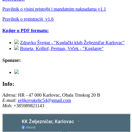
Pravilnik o visini pristojbi i mandatnim naknadama v1.1
Pravilnik o registraciji_v1.6
Knjige u PDF formatu:
Zdravko Švegar - "Kuglački klub Željezničar Karlovac"
Buneta, Krištof, Perman, Vrček - "Kuglanje"
Sponzor:
Info:
Adresa:
HR - 47 000 Karlovac, Obala Trnskog 20 B
E-mail:
zeljkovukelic54@gmail.com
Mob:
+385989821143