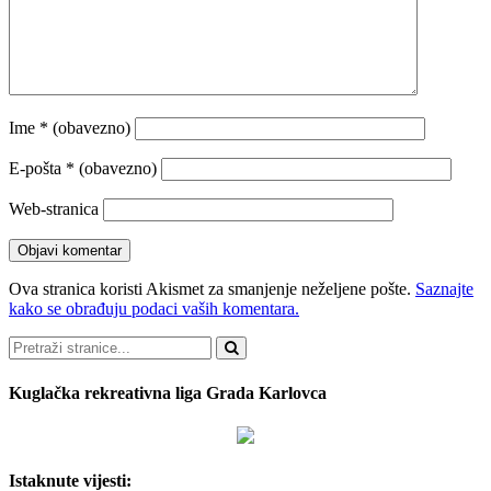
Ime
* (obavezno)
E-pošta
* (obavezno)
Web-stranica
Ova stranica koristi Akismet za smanjenje neželjene pošte.
Saznajte
kako se obrađuju podaci vaših komentara.
Pretraži
Kuglačka rekreativna liga Grada Karlovca
Istaknute vijesti: