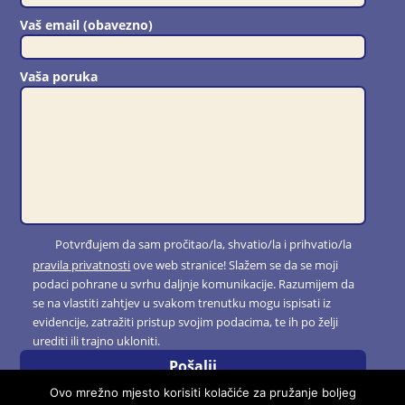
Vaš email (obavezno)
Vaša poruka
Potvrđujem da sam pročitao/la, shvatio/la i prihvatio/la
pravila privatnosti
ove web stranice! Slažem se da se moji
podaci pohrane u svrhu daljnje komunikacije. Razumijem da
se na vlastiti zahtjev u svakom trenutku mogu ispisati iz
evidencije, zatražiti pristup svojim podacima, te ih po želji
urediti ili trajno ukloniti.
Ovo mrežno mjesto korisiti kolačiće za pružanje boljeg