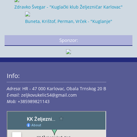
Zdravko Švegar - "Kuglački klub Željezničar Karlovac"
Buneta, Krištof, Perman, Vrček - "Kuglanje"
Sponzor:
Info:
Adresa:
HR - 47 000 Karlovac, Obala Trnskog 20 B
E-mail:
zeljkovukelic54@gmail.com
Mob:
+385989821143