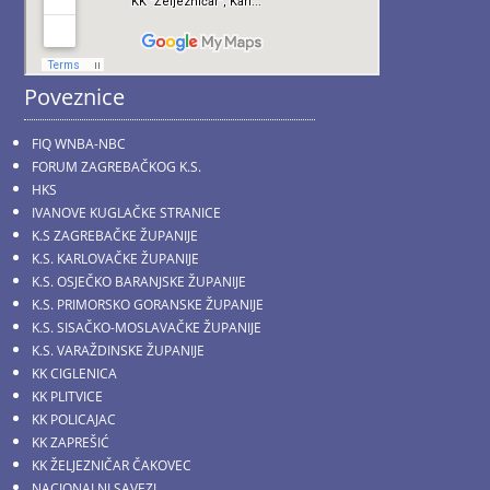
Poveznice
FIQ WNBA-NBC
FORUM ZAGREBAČKOG K.S.
HKS
IVANOVE KUGLAČKE STRANICE
K.S ZAGREBAČKE ŽUPANIJE
K.S. KARLOVAČKE ŽUPANIJE
K.S. OSJEČKO BARANJSKE ŽUPANIJE
K.S. PRIMORSKO GORANSKE ŽUPANIJE
K.S. SISAČKO-MOSLAVAČKE ŽUPANIJE
K.S. VARAŽDINSKE ŽUPANIJE
KK CIGLENICA
KK PLITVICE
KK POLICAJAC
KK ZAPREŠIĆ
KK ŽELJEZNIČAR ČAKOVEC
NACIONALNI SAVEZI