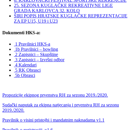
6. KARLOVAČKI FESTIVAL SPORTSKE REKREACIJE
25. SEZONA KUGLAČKE REKREATIVNE LIGE
GRADA KARLOVCA 32. KOLO
ŠIRI POPIS HRATSKE KUGLAČKE REPREZENTACIJE
ZA EP U15, U19 i U23
Dokumenti HKS-a:
1 Pravilnici HKS-a
1b Pravilnici – bowling
2 Zapisnici – Skupštine
3 Zapisnici – Izvršni odbor
4 Kalendari
5 RK Obrasci
5b Obrasci
Propozicije ekipnog prvenstva RH za sezonu 2019./2020.
Sudački naputak za ekipna natjecanja i prvenstva RH za sezonu
2019./2020.
Pravilnik o visini pristojbi i mandatnim naknadama v1.1
Pravilnik o registraciji_v1.6