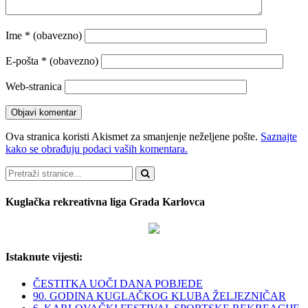
Ime
* (obavezno)
E-pošta
* (obavezno)
Web-stranica
Ova stranica koristi Akismet za smanjenje neželjene pošte.
Saznajte
kako se obrađuju podaci vaših komentara.
Pretraži
Kuglačka rekreativna liga Grada Karlovca
Istaknute vijesti:
ČESTITKA UOČI DANA POBJEDE
90. GODINA KUGLAČKOG KLUBA ŽELJEZNIČAR