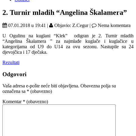
2. Turnir mladih “Angelina Škalamera”
07.01.2018 u 19:41 |
Objavio: Z.Cegur |
Nema komentara
U Ogulinu na kuglani “Klek” odigran je 2. Turnir mladih
“Angelina Škalamera ” za najmlađe kuglače i kuglačice u
kategorijama od U9 do U14 za ovu sezonu. Nastupile su 24
djevojčica i 17 dječaka.
Rezultati
Odgovori
Vaša adresa e-pošte neće biti objavljena.
Obavezna polja su
označena sa
* (obavezno)
Komentar
* (obavezno)