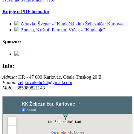
Knjige u PDF formatu:
Zdravko Švegar - "Kuglački klub Željezničar Karlovac"
Buneta, Krištof, Perman, Vrček - "Kuglanje"
Sponzor:
Info:
Adresa:
HR - 47 000 Karlovac, Obala Trnskog 20 B
E-mail:
zeljkovukelic54@gmail.com
Mob:
+385989821143