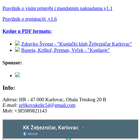
Pravilnik o visini pristojbi i mandatnim naknadama v1.1
Pravilnik o registraciji_v1.6
Knjige u PDF formatu:
Zdravko Švegar - "Kuglački klub Željezničar Karlovac"
Buneta, Krištof, Perman, Vrček - "Kuglanje"
Sponzor:
Info:
Adresa:
HR - 47 000 Karlovac, Obala Trnskog 20 B
E-mail:
zeljkovukelic54@gmail.com
Mob:
+385989821143