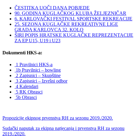
ČESTITKA UOČI DANA POBJEDE
90. GODINA KUGLAČKOG KLUBA ŽELJEZNIČAR
6. KARLOVAČKI FESTIVAL SPORTSKE REKREACIJE
25. SEZONA KUGLAČKE REKREATIVNE LIGE
GRADA KARLOVCA 32. KOLO
ŠIRI POPIS HRATSKE KUGLAČKE REPREZENTACIJE
ZA EP U15, U19 i U23
Dokumenti HKS-a:
1 Pravilnici HKS-a
1b Pravilnici – bowling
2 Zapisnici – Skupštine
3 Zapisnici – Izvršni odbor
4 Kalendari
5 RK Obrasci
5b Obrasci
Propozicije ekipnog prvenstva RH za sezonu 2019./2020.
Sudački naputak za ekipna natjecanja i prvenstva RH za sezonu
2019./2020.