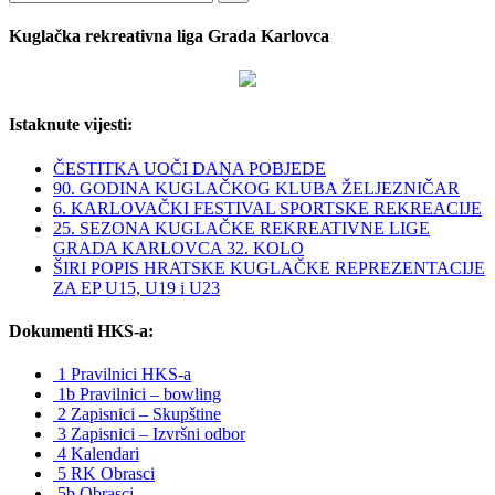
Kuglačka rekreativna liga Grada Karlovca
Istaknute vijesti:
ČESTITKA UOČI DANA POBJEDE
90. GODINA KUGLAČKOG KLUBA ŽELJEZNIČAR
6. KARLOVAČKI FESTIVAL SPORTSKE REKREACIJE
25. SEZONA KUGLAČKE REKREATIVNE LIGE
GRADA KARLOVCA 32. KOLO
ŠIRI POPIS HRATSKE KUGLAČKE REPREZENTACIJE
ZA EP U15, U19 i U23
Dokumenti HKS-a:
1 Pravilnici HKS-a
1b Pravilnici – bowling
2 Zapisnici – Skupštine
3 Zapisnici – Izvršni odbor
4 Kalendari
5 RK Obrasci
5b Obrasci