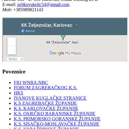
E-mail:
zeljkovukelic54@gmail.com
Mob:
+385989821143
Poveznice
FIQ WNBA-NBC
FORUM ZAGREBAČKOG K.S.
HKS
IVANOVE KUGLAČKE STRANICE
K.S ZAGREBAČKE ŽUPANIJE
K.S. KARLOVAČKE ŽUPANIJE
K.S. OSJEČKO BARANJSKE ŽUPANIJE
K.S. PRIMORSKO GORANSKE ŽUPANIJE
K.S. SISAČKO-MOSLAVAČKE ŽUPANIJE