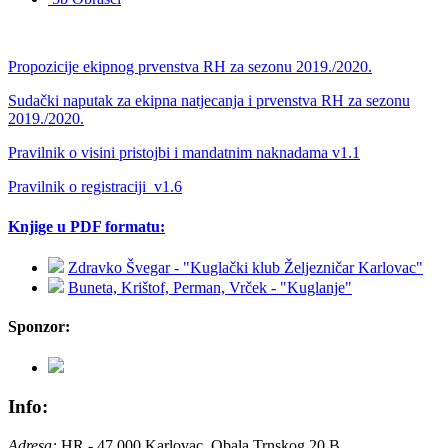
Propozicije ekipnog prvenstva RH za sezonu 2019./2020.
Sudački naputak za ekipna natjecanja i prvenstva RH za sezonu
2019./2020.
Pravilnik o visini pristojbi i mandatnim naknadama v1.1
Pravilnik o registraciji_v1.6
Knjige u PDF formatu:
Zdravko Švegar - "Kuglački klub Željezničar Karlovac"
Buneta, Krištof, Perman, Vrček - "Kuglanje"
Sponzor:
Info:
Adresa:
HR - 47 000 Karlovac, Obala Trnskog 20 B