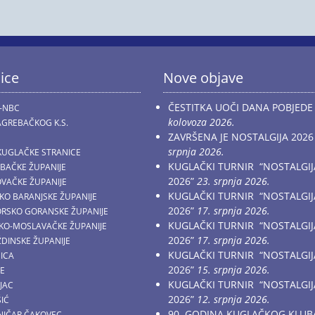
ice
Nove objave
ČESTITKA UOČI DANA POBJEDE
-NBC
kolovoza 2026.
GREBAČKOG K.S.
ZAVRŠENA JE NOSTALGIJA 2026
srpnja 2026.
KUGLAČKE STRANICE
KUGLAČKI TURNIR “NOSTALGIJ
EBAČKE ŽUPANIJE
2026”
23. srpnja 2026.
OVAČKE ŽUPANIJE
KUGLAČKI TURNIR “NOSTALGIJ
ČKO BARANJSKE ŽUPANIJE
2026”
17. srpnja 2026.
MORSKO GORANSKE ŽUPANIJE
KUGLAČKI TURNIR “NOSTALGIJ
AČKO-MOSLAVAČKE ŽUPANIJE
2026”
17. srpnja 2026.
ŽDINSKE ŽUPANIJE
KUGLAČKI TURNIR “NOSTALGIJ
NICA
2026”
15. srpnja 2026.
CE
KUGLAČKI TURNIR “NOSTALGIJ
JAC
2026”
12. srpnja 2026.
ŠIĆ
90. GODINA KUGLAČKOG KLUB
ZNIČAR ČAKOVEC