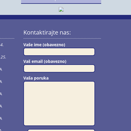
Kontaktirajte nas:
4.
Vaše ime (obavezno)
25.
Vaš email (obavezno)
A
Vaša poruka
A
A
A
A
A