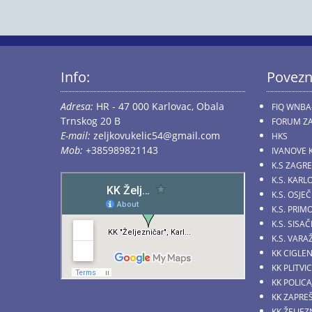
Info:
Povezn
Adresa:
HR - 47 000 Karlovac, Obala
FIQ WNBA
Trnskog 20 B
FORUM ZA
E-mail:
zeljkovukelic54@gmail.com
HKS
Mob:
+385989821143
IVANOVE 
K.S ZAGR
K.S. KARL
K.S. OSJE
K.S. PRI
K.S. SIS
K.S. VARA
KK CIGLE
KK PLITVI
KK POLICA
KK ZAPRE
KK ŽELJE