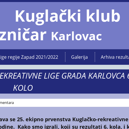
Kuglački klub
zničar
Karlovac
Lige regije Zapad 2021/2022
Galerija
Arhiva rezult
EKREATIVNE LIGE GRADA KARLOVCA 
KOLO
mentara
ava se 25. ekipno prvenstva
Kuglačko-rekreativne 
ine. Kako smo igrali, koji su rezultati 6. kola, i 