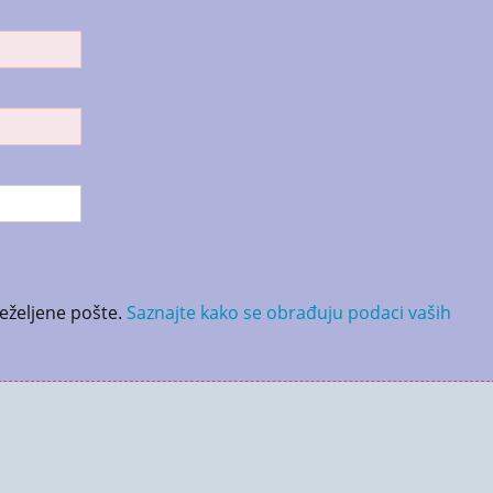
neželjene pošte.
Saznajte kako se obrađuju podaci vaših