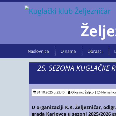
Želje
Naslovnica
O nama
Obrasci
25. SEZONA KUGLAČKE R
31.10.2025 u 23:40 |
Objavio: Željko |
Nema ko
U organizaciji K.K. Željezničar,
odigr
grada Karlovca
u sezoni 2025/2026 god