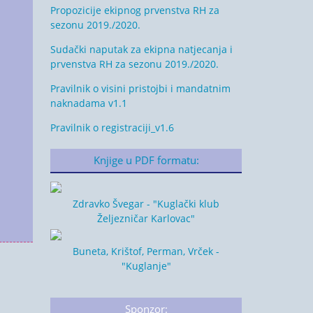
Propozicije ekipnog prvenstva RH za
sezonu 2019./2020.
Sudački naputak za ekipna natjecanja i
prvenstva RH za sezonu 2019./2020.
Pravilnik o visini pristojbi i mandatnim
naknadama v1.1
Pravilnik o registraciji_v1.6
Knjige u PDF formatu:
Zdravko Švegar - "Kuglački klub
Željezničar Karlovac"
Buneta, Krištof, Perman, Vrček -
"Kuglanje"
Sponzor: