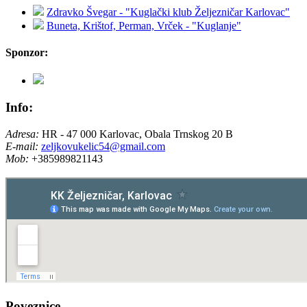
Zdravko Švegar - "Kuglački klub Željezničar Karlovac"
Buneta, Krištof, Perman, Vrček - "Kuglanje"
Sponzor:
Info:
Adresa:
HR - 47 000 Karlovac, Obala Trnskog 20 B
E-mail:
zeljkovukelic54@gmail.com
Mob:
+385989821143
Poveznice