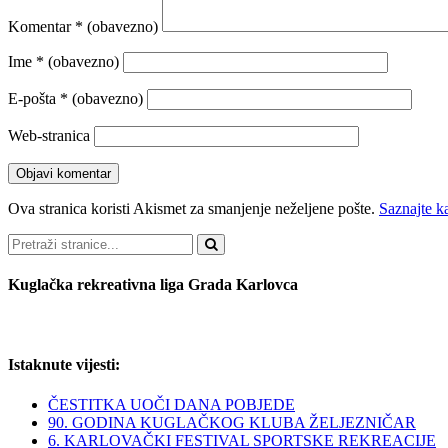
Komentar
* (obavezno)
Ime
* (obavezno)
E-pošta
* (obavezno)
Web-stranica
Ova stranica koristi Akismet za smanjenje neželjene pošte.
Saznajte k
Pretraži
Kuglačka rekreativna liga Grada Karlovca
Istaknute vijesti:
ČESTITKA UOČI DANA POBJEDE
90. GODINA KUGLAČKOG KLUBA ŽELJEZNIČAR
6. KARLOVAČKI FESTIVAL SPORTSKE REKREACIJE