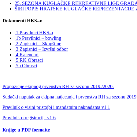
25. SEZONA KUGLAČKE REKREATIVNE LIGE GRAD
ŠIRI POPIS HRATSKE KUGLAČKE REPREZENTACIJE ZA 
Dokumenti HKS-a:
1 Pravilnici HKS-a
1b Pravilnici – bowling
2 Zapisnici – Skupštine
3 Zapisnici – Izvršni odbor
4 Kalendari
5 RK Obrasci
5b Obrasci
Propozicije ekipnog prvenstva RH za sezonu 2019./2020.
Sudački naputak za ekipna natjecanja i prvenstva RH za sezonu 2019
Pravilnik o visini pristojbi i mandatnim naknadama v1.1
Pravilnik o registraciji_v1.6
Knjige u PDF formatu: