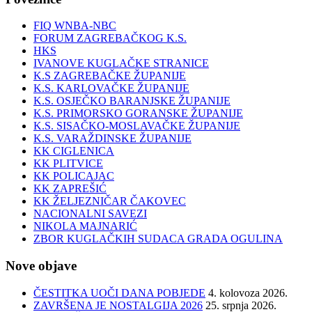
FIQ WNBA-NBC
FORUM ZAGREBAČKOG K.S.
HKS
IVANOVE KUGLAČKE STRANICE
K.S ZAGREBAČKE ŽUPANIJE
K.S. KARLOVAČKE ŽUPANIJE
K.S. OSJEČKO BARANJSKE ŽUPANIJE
K.S. PRIMORSKO GORANSKE ŽUPANIJE
K.S. SISAČKO-MOSLAVAČKE ŽUPANIJE
K.S. VARAŽDINSKE ŽUPANIJE
KK CIGLENICA
KK PLITVICE
KK POLICAJAC
KK ZAPREŠIĆ
KK ŽELJEZNIČAR ČAKOVEC
NACIONALNI SAVEZI
NIKOLA MAJNARIĆ
ZBOR KUGLAČKIH SUDACA GRADA OGULINA
Nove objave
ČESTITKA UOČI DANA POBJEDE
4. kolovoza 2026.
ZAVRŠENA JE NOSTALGIJA 2026
25. srpnja 2026.