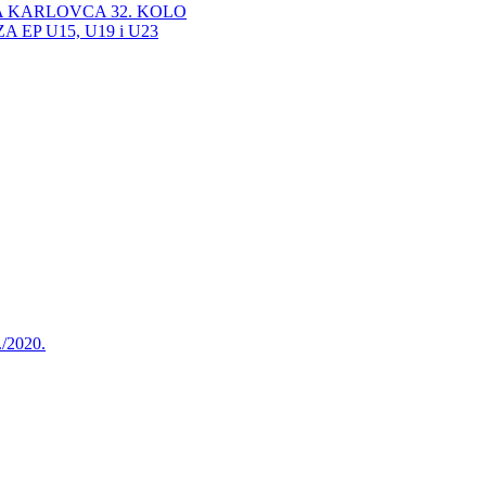
A KARLOVCA 32. KOLO
EP U15, U19 i U23
./2020.