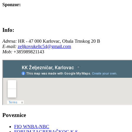
Sponzor:
Info:
Adresa:
HR - 47 000 Karlovac, Obala Trnskog 20 B
E-mail:
zeljkovukelic54@gmail.com
Mob:
+385989821143
Poveznice
FIQ WNBA-NBC
FORUM ZAGREBAČKOG K.S.