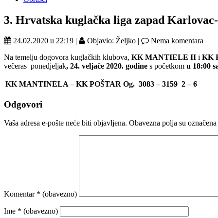
3. Hrvatska kuglačka liga zapad Karlovac
24.02.2020 u 22:19 |
Objavio: Željko |
Nema komentara
Na temelju dogovora kuglačkih klubova,
KK MANTIELE II
i
KK 
večeras ponedjeljak
, 24. veljače 2020. godine
s početkom
u 18:00 s
KK MANTINELA – KK POŠTAR Og.
3083 – 3159
2 – 6
Odgovori
Vaša adresa e-pošte neće biti objavljena.
Obavezna polja su označena
Komentar
* (obavezno)
Ime
* (obavezno)