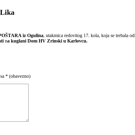
-Lika
POŠTARA iz Ogulina
, utakmica redovitog 17. kola, koja se trebala o
ati
n
a kuglani Dom HV Zrinski u Karlovcu.
 sa
* (obavezno)