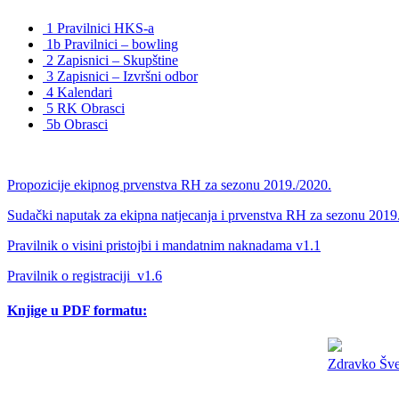
1 Pravilnici HKS-a
1b Pravilnici – bowling
2 Zapisnici – Skupštine
3 Zapisnici – Izvršni odbor
4 Kalendari
5 RK Obrasci
5b Obrasci
Propozicije ekipnog prvenstva RH za sezonu 2019./2020.
Sudački naputak za ekipna natjecanja i prvenstva RH za sezonu 2019
Pravilnik o visini pristojbi i mandatnim naknadama v1.1
Pravilnik o registraciji_v1.6
Knjige u PDF formatu:
Zdravko Šveg