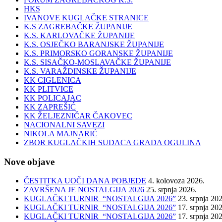
HKS
IVANOVE KUGLAČKE STRANICE
K.S ZAGREBAČKE ŽUPANIJE
K.S. KARLOVAČKE ŽUPANIJE
K.S. OSJEČKO BARANJSKE ŽUPANIJE
K.S. PRIMORSKO GORANSKE ŽUPANIJE
K.S. SISAČKO-MOSLAVAČKE ŽUPANIJE
K.S. VARAŽDINSKE ŽUPANIJE
KK CIGLENICA
KK PLITVICE
KK POLICAJAC
KK ZAPREŠIĆ
KK ŽELJEZNIČAR ČAKOVEC
NACIONALNI SAVEZI
NIKOLA MAJNARIĆ
ZBOR KUGLAČKIH SUDACA GRADA OGULINA
Nove objave
ČESTITKA UOČI DANA POBJEDE
4. kolovoza 2026.
ZAVRŠENA JE NOSTALGIJA 2026
25. srpnja 2026.
KUGLAČKI TURNIR “NOSTALGIJA 2026”
23. srpnja 20
KUGLAČKI TURNIR “NOSTALGIJA 2026”
17. srpnja 20
KUGLAČKI TURNIR “NOSTALGIJA 2026”
17. srpnja 20