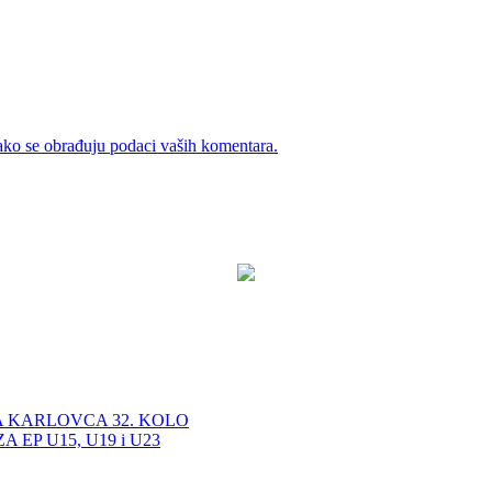
ako se obrađuju podaci vaših komentara.
A KARLOVCA 32. KOLO
EP U15, U19 i U23