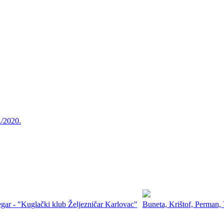
./2020.
ar - "Kuglački klub Željezničar Karlovac"
Buneta, Krištof, Perman,