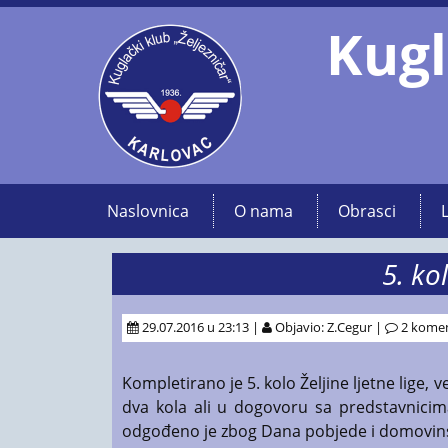
Kugl
Naslovnica
O nama
Obrasci
5. kol
29.07.2016 u 23:13 |
Objavio: Z.Cegur |
2 kome
Kompletirano je 5. kolo Željine ljetne lige, 
dva kola ali u dogovoru sa predstavnicima
odgođeno je zbog Dana pobjede i domovinske