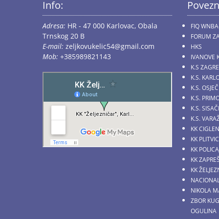
Info:
Povezn
Adresa:
HR - 47 000 Karlovac, Obala
FIQ WNBA
Trnskog 20 B
FORUM ZA
E-mail:
zeljkovukelic54@gmail.com
HKS
Mob:
+385989821143
IVANOVE 
K.S ZAGR
K.S. KARL
K.S. OSJE
K.S. PRI
K.S. SIS
K.S. VARA
KK CIGLE
KK PLITVI
KK POLICA
KK ZAPRE
KK ŽELJE
NACIONAL
NIKOLA M
ZBOR KU
OGULINA