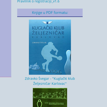
Pravilnik o registraciji_v1.6
Knjige u PDF formatu:
Zdravko Švegar - "Kuglački klub
Željezničar Karlovac"