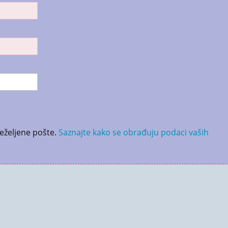
neželjene pošte.
Saznajte kako se obrađuju podaci vaših