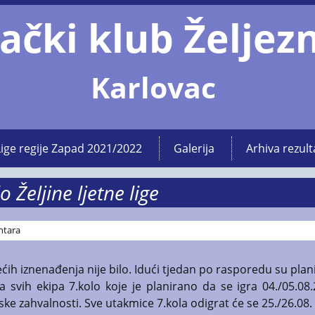
ački klub Željez
Karlovac
Lige regije Zapad 2021/2022
Galerija
Arhiva rezult
o Željine ljetne lige
ntara
većih iznenađenja nije bilo. Idući tjedan po rasporedu su pla
 svih ekipa 7.kolo koje je planirano da se igra 04./05.08.
 zahvalnosti. Sve utakmice 7.kola odigrat će se 25./26.08.