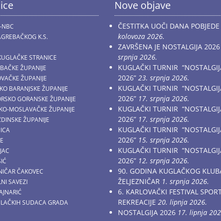
ice
Nove objave
ČESTITKA UOČI DANA POBJEDE
-NBC
kolovoza 2026.
GREBAČKOG K.S.
ZAVRŠENA JE NOSTALGIJA 2026
srpnja 2026.
KUGLAČKE STRANICE
KUGLAČKI TURNIR “NOSTALGIJ
EBAČKE ŽUPANIJE
2026”
23. srpnja 2026.
OVAČKE ŽUPANIJE
KUGLAČKI TURNIR “NOSTALGIJ
ČKO BARANJSKE ŽUPANIJE
2026”
17. srpnja 2026.
MORSKO GORANSKE ŽUPANIJE
KUGLAČKI TURNIR “NOSTALGIJ
AČKO-MOSLAVAČKE ŽUPANIJE
2026”
17. srpnja 2026.
ŽDINSKE ŽUPANIJE
KUGLAČKI TURNIR “NOSTALGIJ
NICA
2026”
15. srpnja 2026.
CE
KUGLAČKI TURNIR “NOSTALGIJ
JAC
2026”
12. srpnja 2026.
ŠIĆ
90. GODINA KUGLAČKOG KLUB
ZNIČAR ČAKOVEC
ŽELJEZNIČAR
1. srpnja 2026.
NI SAVEZI
6. KARLOVAČKI FESTIVAL SPOR
AJNARIĆ
REKREACIJE
20. lipnja 2026.
GLAČKIH SUDACA GRADA
NOSTALGIJA 2026
17. lipnja 202