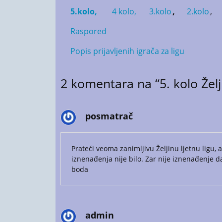
5.kolo,
4 kolo,
3.kolo
,
2.kolo
,
Raspored
Popis prijavljenih igrača za ligu
2
komentara na “5. kolo Želji
posmatrač
Prateći veoma zanimljivu Željinu ljetnu ligu
iznenađenja nije bilo. Zar nije iznenađenje d
boda
admin