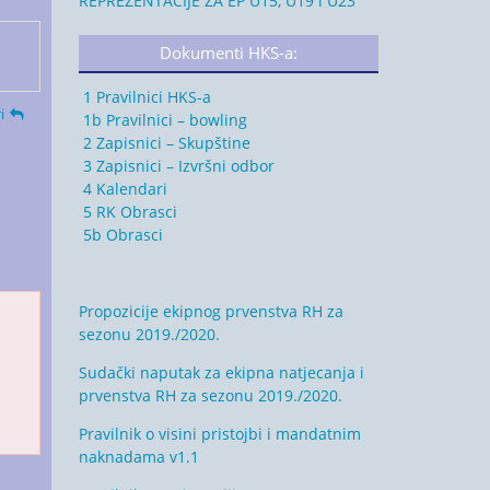
REPREZENTACIJE ZA EP U15, U19 i U23
Dokumenti HKS-a:
1 Pravilnici HKS-a
i
1b Pravilnici – bowling
2 Zapisnici – Skupštine
3 Zapisnici – Izvršni odbor
4 Kalendari
5 RK Obrasci
5b Obrasci
Propozicije ekipnog prvenstva RH za
sezonu 2019./2020.
Sudački naputak za ekipna natjecanja i
prvenstva RH za sezonu 2019./2020.
Pravilnik o visini pristojbi i mandatnim
naknadama v1.1