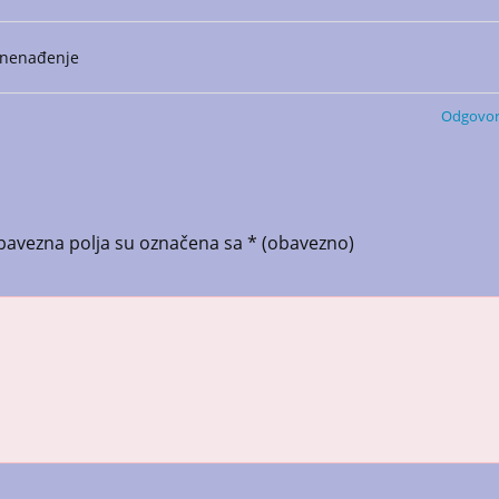
iznenađenje
Odgovor
bavezna polja su označena sa
* (obavezno)