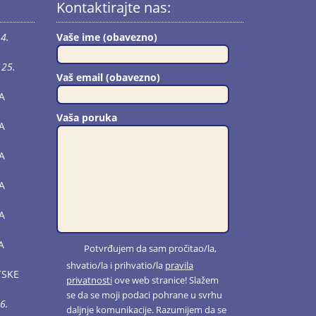
Kontaktirajte nas:
4.
Vaše ime (obavezno)
25.
Vaš email (obavezno)
A
Vaša poruka
A
A
A
A
A
Potvrđujem da sam pročitao/la,
shvatio/la i prihvatio/la
pravila
TSKE
privatnosti
ove web stranice! Slažem
se da se moji podaci pohrane u svrhu
6.
daljnje komunikacije. Razumijem da se