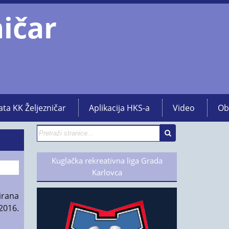
ničar
ata KK Željezničar
Aplikacija HKS-a
Video
Ob
Kuglačka rekreativna liga Grada
Karlovca
nirana
2016.