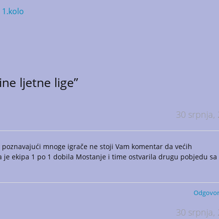
1.kolo
ne ljetne lige”
30 srpnja,
, a poznavajući mnoge igrače ne stoji Vam komentar da većih
a je ekipa 1 po 1 dobila Mostanje i time ostvarila drugu pobjedu sa
Odgovor
30 srpnja,