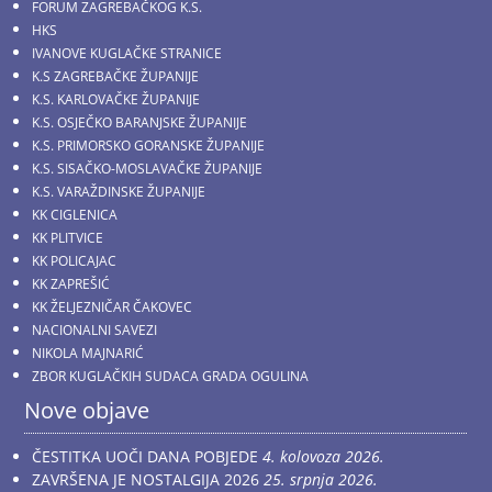
FORUM ZAGREBAČKOG K.S.
HKS
IVANOVE KUGLAČKE STRANICE
K.S ZAGREBAČKE ŽUPANIJE
K.S. KARLOVAČKE ŽUPANIJE
K.S. OSJEČKO BARANJSKE ŽUPANIJE
K.S. PRIMORSKO GORANSKE ŽUPANIJE
K.S. SISAČKO-MOSLAVAČKE ŽUPANIJE
K.S. VARAŽDINSKE ŽUPANIJE
KK CIGLENICA
KK PLITVICE
KK POLICAJAC
KK ZAPREŠIĆ
KK ŽELJEZNIČAR ČAKOVEC
NACIONALNI SAVEZI
NIKOLA MAJNARIĆ
ZBOR KUGLAČKIH SUDACA GRADA OGULINA
Nove objave
ČESTITKA UOČI DANA POBJEDE
4. kolovoza 2026.
ZAVRŠENA JE NOSTALGIJA 2026
25. srpnja 2026.