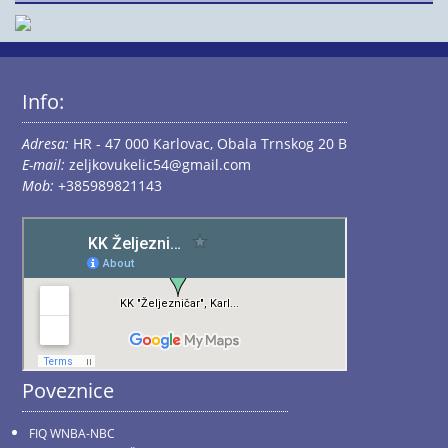
Info:
Adresa:
HR - 47 000 Karlovac, Obala Trnskog 20 B
E-mail:
zeljkovukelic54@gmail.com
Mob:
+385989821143
Poveznice
FIQ WNBA-NBC