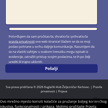
Potvrđujem da sam pročitao/la, shvatio/la i prihvatio/la
pravila privatnosti
ove web stranice! Slažem se da se moji
podaci pohrane u svrhu daljnje komunikacije. Razumijem da
se na vlastiti zahtjev u svakom trenutku mogu ispisati iz
evidencije, zatražiti pristup svojim podacima, te ih po želji
urediti ili trajno ukloniti.
Sva prava pridržana © 2026 Kuglački klub Željezničar Karlovac. |
Pravila
privatnosti
|
Prijava
Ovo mrežno mjesto korisiti kolačiće za pružanje boljeg korisničkog
iskustva, funkcionalnosti i prikaza. Molimo pročitajte Pravila