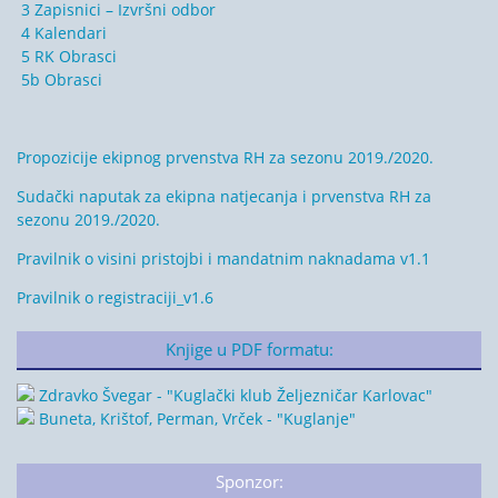
3 Zapisnici – Izvršni odbor
4 Kalendari
5 RK Obrasci
5b Obrasci
Propozicije ekipnog prvenstva RH za sezonu 2019./2020.
Sudački naputak za ekipna natjecanja i prvenstva RH za
sezonu 2019./2020.
Pravilnik o visini pristojbi i mandatnim naknadama v1.1
Pravilnik o registraciji_v1.6
Knjige u PDF formatu:
Zdravko Švegar - "Kuglački klub Željezničar Karlovac"
Buneta, Krištof, Perman, Vrček - "Kuglanje"
Sponzor: