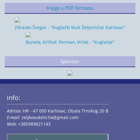
Knjige u PDF formatu:
Zdravko Švegar - "Kuglački klub Željezničar Karlovac"
Buneta, Krištof, Perman, Vrček - "Kuglanje"
Sponzor:
Info:
Adresa:
HR - 47 000 Karlovac, Obala Trnskog 20 B
E-mail:
zeljkovukelic54@gmail.com
Mob:
+385989821143