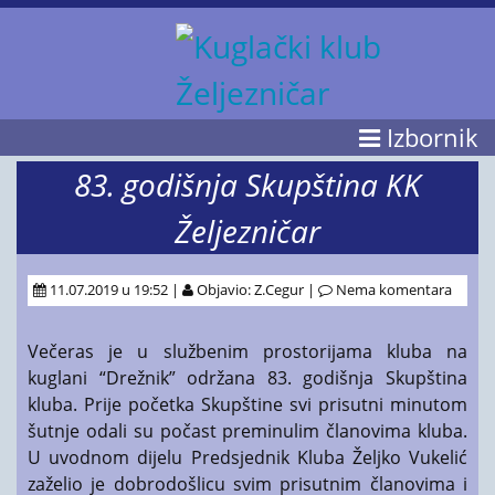
Izbornik
83. godišnja Skupština KK
Željezničar
11.07.2019 u 19:52 |
Objavio: Z.Cegur |
Nema komentara
Večeras je u službenim prostorijama kluba na
kuglani “Drežnik” održana 83. godišnja Skupština
kluba. Prije početka Skupštine svi prisutni minutom
šutnje odali su počast preminulim članovima kluba.
U uvodnom dijelu Predsjednik Kluba Željko Vukelić
zaželio je dobrodošlicu svim
prisutnim članovima i