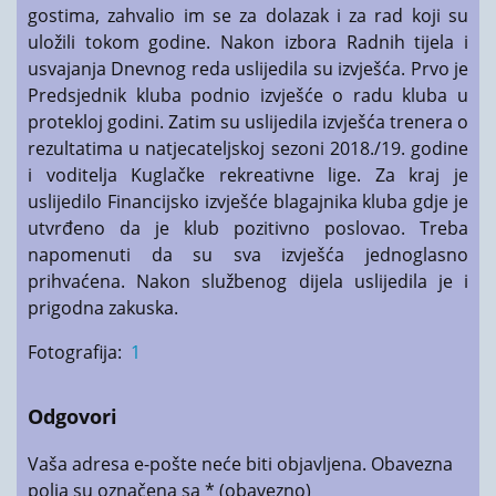
gostima, zahvalio im se za dolazak i za rad koji su
uložili tokom godine. Nakon izbora Radnih tijela i
usvajanja Dnevnog reda uslijedila su izvješća. Prvo je
Predsjednik kluba podnio izvješće o radu kluba u
protekloj godini. Zatim su uslijedila izvješća trenera o
rezultatima u natjecateljskoj sezoni 2018./19. godine
i voditelja Kuglačke rekreativne lige. Za kraj je
uslijedilo Financijsko izvješće blagajnika kluba gdje je
utvrđeno da je klub pozitivno poslovao. Treba
napomenuti da su sva izvješća jednoglasno
prihvaćena. Nakon službenog dijela uslijedila je i
prigodna zakuska.
Fotografija:
1
Odgovori
Vaša adresa e-pošte neće biti objavljena.
Obavezna
polja su označena sa
* (obavezno)