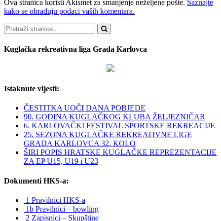
Ova stranica koristi Akismet za smanjenje neželjene pošte.
Saznajte
kako se obrađuju podaci vaših komentara.
Pretraži
Kuglačka rekreativna liga Grada Karlovca
Istaknute vijesti:
ČESTITKA UOČI DANA POBJEDE
90. GODINA KUGLAČKOG KLUBA ŽELJEZNIČAR
6. KARLOVAČKI FESTIVAL SPORTSKE REKREACIJE
25. SEZONA KUGLAČKE REKREATIVNE LIGE
GRADA KARLOVCA 32. KOLO
ŠIRI POPIS HRATSKE KUGLAČKE REPREZENTACIJE
ZA EP U15, U19 i U23
Dokumenti HKS-a:
1 Pravilnici HKS-a
1b Pravilnici – bowling
2 Zapisnici – Skupštine