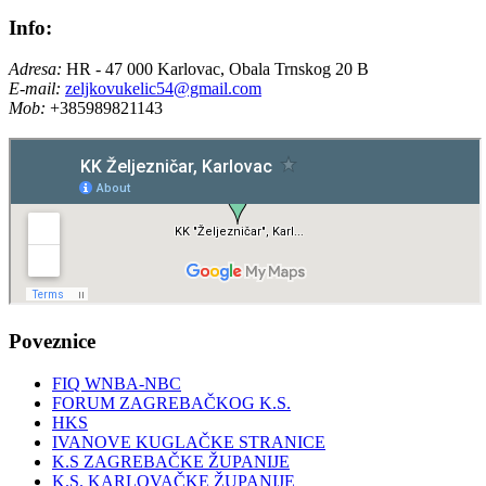
Info:
Adresa:
HR - 47 000 Karlovac, Obala Trnskog 20 B
E-mail:
zeljkovukelic54@gmail.com
Mob:
+385989821143
Poveznice
FIQ WNBA-NBC
FORUM ZAGREBAČKOG K.S.
HKS
IVANOVE KUGLAČKE STRANICE
K.S ZAGREBAČKE ŽUPANIJE
K.S. KARLOVAČKE ŽUPANIJE