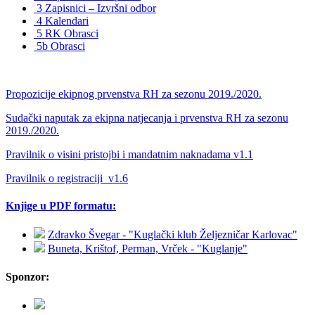
3 Zapisnici – Izvršni odbor
4 Kalendari
5 RK Obrasci
5b Obrasci
Propozicije ekipnog prvenstva RH za sezonu 2019./2020.
Sudački naputak za ekipna natjecanja i prvenstva RH za sezonu
2019./2020.
Pravilnik o visini pristojbi i mandatnim naknadama v1.1
Pravilnik o registraciji_v1.6
Knjige u PDF formatu:
Zdravko Švegar - "Kuglački klub Željezničar Karlovac"
Buneta, Krištof, Perman, Vrček - "Kuglanje"
Sponzor: