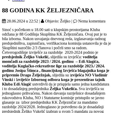
88 GODINA KK ŽELJEZNIČARA
28.06.2024 u 22:52 |
Objavio: Željko |
Nema komentara
Sinoć s početkom u 18.00 sati u klupskim prostorijama Kluba
održana je 88 Godišnja Skupština KK Željezničara. Ovaj put je to
bila izborna. Nakon usvajanja dnevnog reda, izglasavanja radnog
predsjedništva, zapisničara, verifikaciona komisija ustanovila je da je
Skupštini nazočilo 2/3 članova i počeli smo sa radom.
Četverogodišnje izviješće za razdoblje 2020-2024 podnio je
predsjednik Željko Vukelić,
slijedila su izvješća:
voditelja
momčadi za razdoblje 2023 / 2024. godinu – Edi Alagića,
voditelja Kuglačko-rekreativne lige za razdoblje 2023./ 2024.
godinu Josipa Štimca , financijskog Izvješća blagajnika koga je
pripremio Drago Želježnjak,
slijedila su i
zviješća NO Vladimir
Vinski
i I
zviješće Izbornog odbora koga je prezentirao tajnik
Kluba Edi Alagić
ustvrdivši da je prispjela samo jedna kandidatura
i to dosadašnjeg predsjednika
Željka Vukelića.
Sva izviješća su
jednoglasno prihvaćena, Nakon davanja razrješnice dosadašnjem
rukovodstvu Kluba, NO i Statutarne komisije pristupilo se javno
glasanje za izbor predsjednika KK Željezničar za mandatno
razdoblje 2024/2028. Jednoglasno je potvrđeno da je dosadašnji
predsjednik Željko Vukelić izabran u svom 5 mandatu za novog