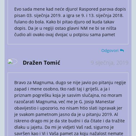
Evo sada mene kad neće djuro! Raspored parova dopis
pisan 03. siječnja 2019. a igra se 9. i 13. siječnja 2018.
fulano do bola. Kako bi pitao djuro od kuda takav
dopis. Da je u regiji ostao glavni NM ne bi se ništa
čudio ali ovako ovaj dvojac u potpisu sama pamet
Odgovori
Dražen Tomić
9 siječnja, 2019
Bravo za Magnuma, dugo se nije javio po pitanju regije
zapad i mene osobno, tko radi taj i griješi, a ja i
priznam pogrešku koja je sasvim slučajna, no moram
razočarati Magnuma, već me je G. Josip Manestar
obavijestio i upozorio, no nisam htio slati ispravak jer
je svakom pametnom jasno da je u pitanju 2019. Al
iskreno drago mi je da ste budni i da čitate i da tražite
dlaku u jajetu. Da mi je vidjeti Vaš rad, sigurno je
savršen kao i Vi i Vaša pamet za koju nažalost nemate