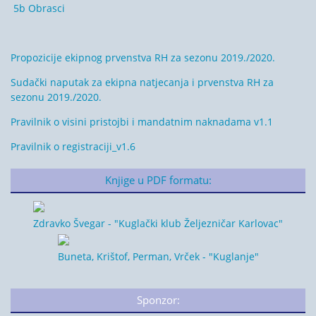
5b Obrasci
Propozicije ekipnog prvenstva RH za sezonu 2019./2020.
Sudački naputak za ekipna natjecanja i prvenstva RH za
sezonu 2019./2020.
Pravilnik o visini pristojbi i mandatnim naknadama v1.1
Pravilnik o registraciji_v1.6
Knjige u PDF formatu:
Zdravko Švegar - "Kuglački klub Željezničar Karlovac"
Buneta, Krištof, Perman, Vrček - "Kuglanje"
Sponzor: