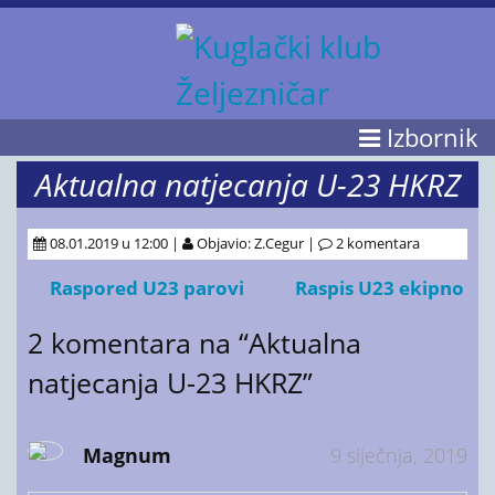
Izbornik
Aktualna natjecanja U-23 HKRZ
08.01.2019 u 12:00 |
Objavio: Z.Cegur |
2 komentara
Raspored U23 parovi
Raspis U23 ekipno
2
komentara na “Aktualna
natjecanja U-23 HKRZ”
Magnum
9 siječnja, 2019