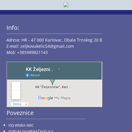
Info:
Adresa:
HR - 47 000 Karlovac, Obala Trnskog 20 B
E-mail:
zeljkovukelic54@gmail.com
Mob:
+385989821143
Poveznice
FIQ WNBA-NBC
FORUM ZAGREBAČKOG K.S.