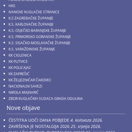
HKS
IVANOVE KUGLAČKE STRANICE
K.S ZAGREBAČKE ŽUPANIJE
K.S. KARLOVAČKE ŽUPANIJE
K.S. OSJEČKO BARANJSKE ŽUPANIJE
K.S. PRIMORSKO GORANSKE ŽUPANIJE
K.S. SISAČKO-MOSLAVAČKE ŽUPANIJE
K.S. VARAŽDINSKE ŽUPANIJE
KK CIGLENICA
KK PLITVICE
KK POLICAJAC
KK ZAPREŠIĆ
KK ŽELJEZNIČAR ČAKOVEC
NACIONALNI SAVEZI
NIKOLA MAJNARIĆ
ZBOR KUGLAČKIH SUDACA GRADA OGULINA
Nove objave
ČESTITKA UOČI DANA POBJEDE
4. kolovoza 2026.
ZAVRŠENA JE NOSTALGIJA 2026
25. srpnja 2026.