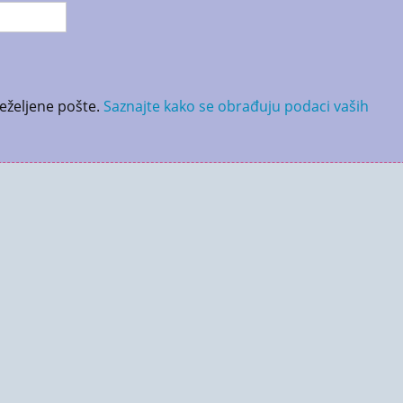
neželjene pošte.
Saznajte kako se obrađuju podaci vaših