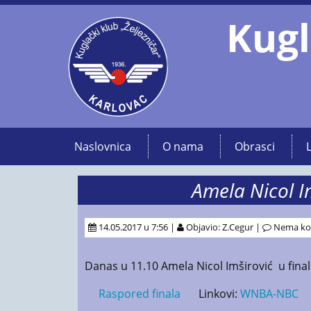
Kugl
Naslovnica
O nama
Obrasci
Amela Nicol I
14.05.2017 u 7:56 |
Objavio: Z.Cegur |
Nema ko
Danas u 11.10 Amela Nicol Imširović u fina
Raspored finala
Linkovi:
WNBA-NBC