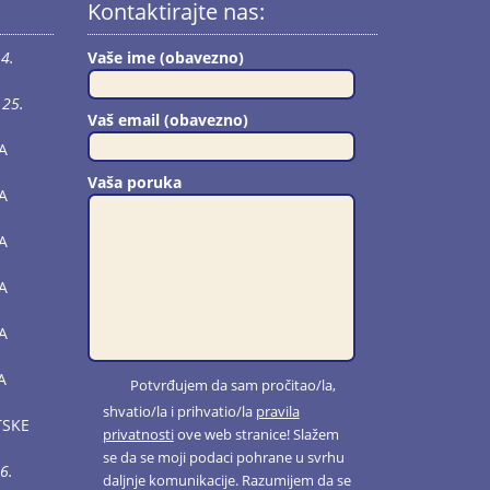
Kontaktirajte nas:
4.
Vaše ime (obavezno)
25.
Vaš email (obavezno)
A
Vaša poruka
A
A
A
A
A
Potvrđujem da sam pročitao/la,
shvatio/la i prihvatio/la
pravila
TSKE
privatnosti
ove web stranice! Slažem
se da se moji podaci pohrane u svrhu
6.
daljnje komunikacije. Razumijem da se