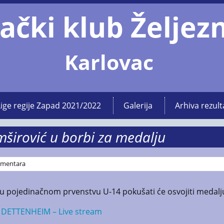
ački klub Željez
Karlovac
Lige regije Zapad 2021/2022
Galerija
Arhiva rezult
mširović u borbi za medalju
mentara
lu pojedinačnom prvenstvu U-14 pokušati će osvojiti medalj
DETTENHEIM – Live stream