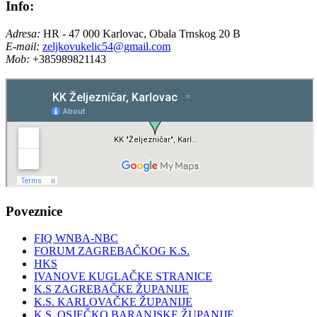
Info:
Adresa:
HR - 47 000 Karlovac, Obala Trnskog 20 B
E-mail:
zeljkovukelic54@gmail.com
Mob:
+385989821143
Poveznice
FIQ WNBA-NBC
FORUM ZAGREBAČKOG K.S.
HKS
IVANOVE KUGLAČKE STRANICE
K.S ZAGREBAČKE ŽUPANIJE
K.S. KARLOVAČKE ŽUPANIJE
K.S. OSJEČKO BARANJSKE ŽUPANIJE