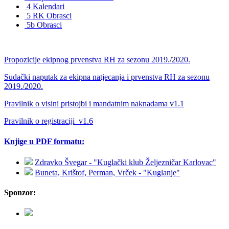
4 Kalendari
5 RK Obrasci
5b Obrasci
Propozicije ekipnog prvenstva RH za sezonu 2019./2020.
Sudački naputak za ekipna natjecanja i prvenstva RH za sezonu
2019./2020.
Pravilnik o visini pristojbi i mandatnim naknadama v1.1
Pravilnik o registraciji_v1.6
Knjige u PDF formatu:
Zdravko Švegar - "Kuglački klub Željezničar Karlovac"
Buneta, Krištof, Perman, Vrček - "Kuglanje"
Sponzor: