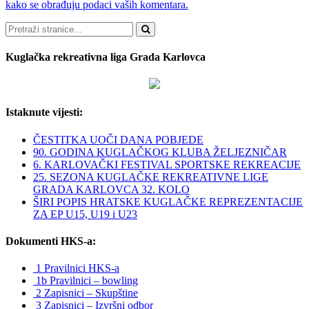
kako se obrađuju podaci vaših komentara.
Pretraži
Kuglačka rekreativna liga Grada Karlovca
Istaknute vijesti:
ČESTITKA UOČI DANA POBJEDE
90. GODINA KUGLAČKOG KLUBA ŽELJEZNIČAR
6. KARLOVAČKI FESTIVAL SPORTSKE REKREACIJE
25. SEZONA KUGLAČKE REKREATIVNE LIGE
GRADA KARLOVCA 32. KOLO
ŠIRI POPIS HRATSKE KUGLAČKE REPREZENTACIJE
ZA EP U15, U19 i U23
Dokumenti HKS-a:
1 Pravilnici HKS-a
1b Pravilnici – bowling
2 Zapisnici – Skupštine
3 Zapisnici – Izvršni odbor