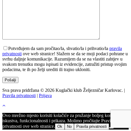
Potvrđujem da sam pročitao/la, shvatio/la i prihvatio/la
pravila
privatnosti
ove web stranice! Slažem se da se moji podaci pohrane u
svrhu daljnje komunikacije. Razumijem da se na vlastiti zahtjev u
svakom trenutku mogu ispisati iz evidencije, zatražiti pristup svojim
podacima, te ih po želji urediti ili trajno ukloniti.
Sva prava pridržana © 2026 Kuglački klub Željezničar Karlovac. |
Pravila privatnosti
|
Prijava
Ovo mrežno mjesto korisiti kolačiće za pružanje boljeg korisničkog
iskustva, funkcionalnosti i prikaza. Molimo pročitajte Pravila
privatnosti ove web stranice.
Ok
No
Pravila privatnosti