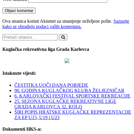
Ova stranica koristi Akismet za smanjenje neželjene pošte.
Saznajte
kako se obrađuju podaci vaših komentara.
Pretraži
Kuglačka rekreativna liga Grada Karlovca
Istaknute vijesti:
ČESTITKA UOČI DANA POBJEDE
90. GODINA KUGLAČKOG KLUBA ŽELJEZNIČAR
6. KARLOVAČKI FESTIVAL SPORTSKE REKREACIJE
25. SEZONA KUGLAČKE REKREATIVNE LIGE
GRADA KARLOVCA 32. KOLO
ŠIRI POPIS HRATSKE KUGLAČKE REPREZENTACIJE
ZA EP U15, U19 i U23
Dokumenti HKS-a: