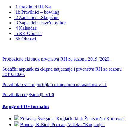
1 Pravilnici HKS-a
1b Pravilnici – bowling
2 Zapisnici – Skupštine
3 Zapisnici – Izvršni odbor
4 Kalendari
5 RK Obrasci
5b Obrasci
Propozicije ekipnog prvenstva RH za sezonu 2019./2020.
Sudački naputak za ekipna natjecanja i prvenstva RH za sezonu
2019./2020.
Pravilnik o visini pristojbi i mandatnim naknadama v1.1
Pravilnik o registraciji_v1.6
Knjige u PDF formatu:
Zdravko Švegar - "Kuglački klub Željezničar Karlovac"
Buneta, Krištof, Perman, Vrček - "Kuglanje"