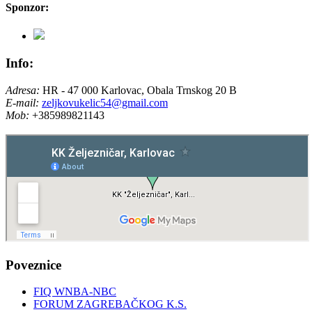
Sponzor:
Info:
Adresa:
HR - 47 000 Karlovac, Obala Trnskog 20 B
E-mail:
zeljkovukelic54@gmail.com
Mob:
+385989821143
Poveznice
FIQ WNBA-NBC
FORUM ZAGREBAČKOG K.S.