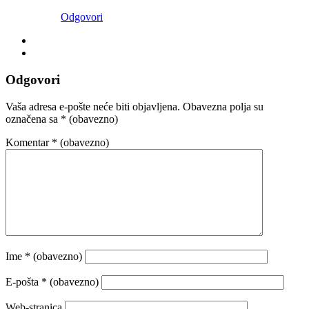
Odgovori
Odgovori
Vaša adresa e-pošte neće biti objavljena.
Obavezna polja su
označena sa
* (obavezno)
Komentar
* (obavezno)
Ime
* (obavezno)
E-pošta
* (obavezno)
Web-stranica