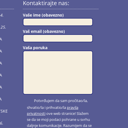
Kontaktirajte nas:
4.
Vaše ime (obavezno)
25.
Vaš email (obavezno)
A
Vaša poruka
A
A
A
A
A
Potvrđujem da sam pročitao/la,
shvatio/la i prihvatio/la
pravila
TSKE
privatnosti
ove web stranice! Slažem
se da se moji podaci pohrane u svrhu
6.
daljnje komunikacije. Razumijem da se