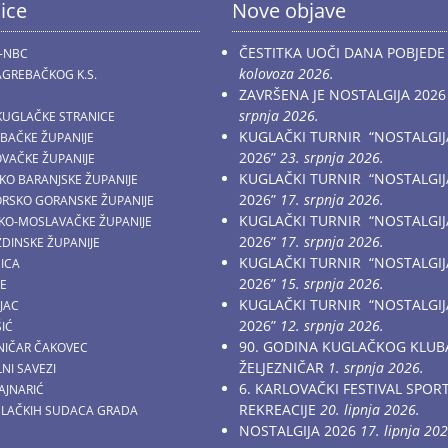
ice
Nove objave
ČESTITKA UOČI DANA POBJEDE
-NBC
kolovoza 2026.
GREBAČKOG K.S.
ZAVRŠENA JE NOSTALGIJA 2026
srpnja 2026.
KUGLAČKE STRANICE
KUGLAČKI TURNIR “NOSTALGIJ
EBAČKE ŽUPANIJE
2026”
23. srpnja 2026.
OVAČKE ŽUPANIJE
KUGLAČKI TURNIR “NOSTALGIJ
ČKO BARANJSKE ŽUPANIJE
2026”
17. srpnja 2026.
MORSKO GORANSKE ŽUPANIJE
KUGLAČKI TURNIR “NOSTALGIJ
AČKO-MOSLAVAČKE ŽUPANIJE
2026”
17. srpnja 2026.
ŽDINSKE ŽUPANIJE
KUGLAČKI TURNIR “NOSTALGIJ
NICA
2026”
15. srpnja 2026.
CE
KUGLAČKI TURNIR “NOSTALGIJ
JAC
2026”
12. srpnja 2026.
ŠIĆ
90. GODINA KUGLAČKOG KLUB
ZNIČAR ČAKOVEC
ŽELJEZNIČAR
1. srpnja 2026.
NI SAVEZI
6. KARLOVAČKI FESTIVAL SPOR
AJNARIĆ
REKREACIJE
20. lipnja 2026.
GLAČKIH SUDACA GRADA
NOSTALGIJA 2026
17. lipnja 202