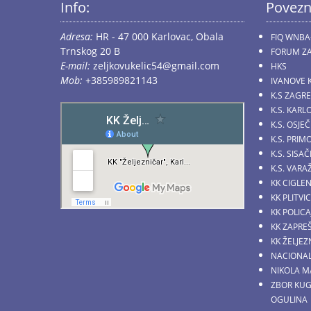
Info:
Povezn
Adresa:
HR - 47 000 Karlovac, Obala
FIQ WNBA
Trnskog 20 B
FORUM ZA
E-mail:
zeljkovukelic54@gmail.com
HKS
Mob:
+385989821143
IVANOVE 
K.S ZAGR
K.S. KARL
K.S. OSJE
K.S. PRI
K.S. SIS
K.S. VARA
KK CIGLE
KK PLITVI
KK POLICA
KK ZAPRE
KK ŽELJE
NACIONAL
NIKOLA M
ZBOR KU
OGULINA