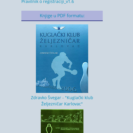
Pravilnik o registraciji_v1.6
Knjige u PDF formatu:
Zdravko Švegar - "Kuglački klub
Željezničar Karlovac"