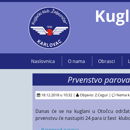
Kugl
Naslovnica
O nama
Obrasci
Prvenstvo parova 
18.12.2018 u 10:32 |
Objavio: Z.Cegur |
Nema k
Danas će se na kuglani u Otočcu održati
prvenstvu će nastupiti 24 para iz šest klu
Raspored parova