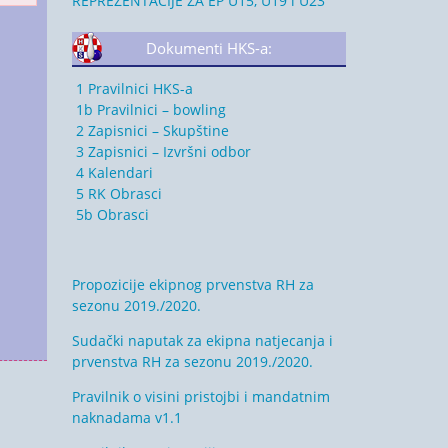
REPREZENTACIJE ZA EP U15, U19 i U23
Dokumenti HKS-a:
1 Pravilnici HKS-a
1b Pravilnici – bowling
2 Zapisnici – Skupštine
3 Zapisnici – Izvršni odbor
4 Kalendari
5 RK Obrasci
5b Obrasci
Propozicije ekipnog prvenstva RH za
sezonu 2019./2020.
Sudački naputak za ekipna natjecanja i
prvenstva RH za sezonu 2019./2020.
Pravilnik o visini pristojbi i mandatnim
naknadama v1.1