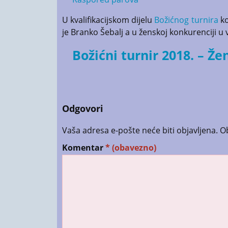
U kvalifikacijskom dijelu
Božićnog turnira
ko
je Branko Šebalj a u ženskoj konkurenciji u v
Božićni turnir 2018. – Že
Odgovori
Vaša adresa e-pošte neće biti objavljena.
O
Komentar
* (obavezno)