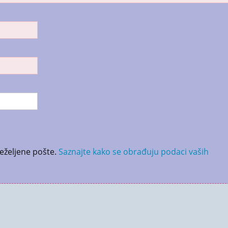
neželjene pošte.
Saznajte kako se obrađuju podaci vaših