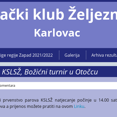
ački klub Željez
Karlovac
Lige regije Zapad 2021/2022
Galerija
Arhiva rezult
KSLSŽ, Božićni turnir u Otočcu
omentara
 prvenstvo parova KSLSŽ natjecanje počinje u 14.00 sat
bova a prijenos možete pratiti na ovom
Linku
.