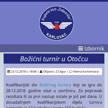
Izbornik
Božićni turnir u Otočcu
23.12.2018 u 18:06 |
Objavio: Z.Cegur |
Nema komentara
Kvalifikacijski dio
Božićnog turnira
koji se igra do
28.12.2018. godine ulazi u završnicu. Za popravak
rezultata ili za prvi nastup ostalo je još pet dana. U
dosadašnjem kvalifikacijskom dijelu turnira
nastupilo je 17 kuglačica i preko 150 kuglača.