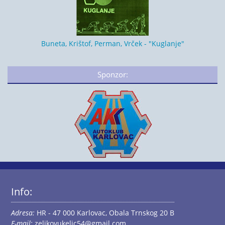
Buneta, Krištof, Perman, Vrček - "Kuglanje"
Sponzor:
Info:
Adresa:
HR - 47 000 Karlovac, Obala Trnskog 20 B
E-mail:
zeljkovukelic54@gmail.com