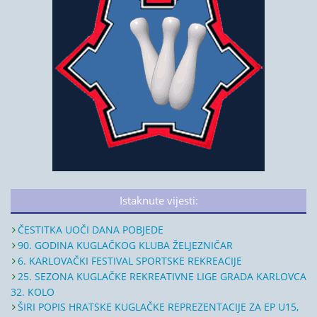
Istaknute vijesti:
ČESTITKA UOČI DANA POBJEDE
90. GODINA KUGLAČKOG KLUBA ŽELJEZNIČAR
6. KARLOVAČKI FESTIVAL SPORTSKE REKREACIJE
25. SEZONA KUGLAČKE REKREATIVNE LIGE GRADA KARLOVCA
32. KOLO
ŠIRI POPIS HRATSKE KUGLAČKE REPREZENTACIJE ZA EP U15,