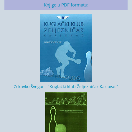
Knjige u PDF formatu:
Zdravko Švegar - "Kuglački klub Željezničar Karlovac"