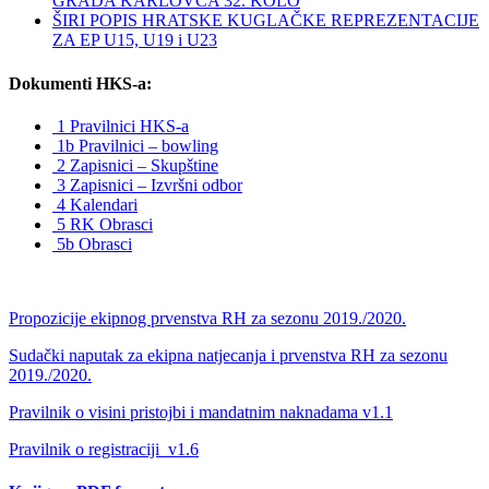
GRADA KARLOVCA 32. KOLO
ŠIRI POPIS HRATSKE KUGLAČKE REPREZENTACIJE
ZA EP U15, U19 i U23
Dokumenti HKS-a:
1 Pravilnici HKS-a
1b Pravilnici – bowling
2 Zapisnici – Skupštine
3 Zapisnici – Izvršni odbor
4 Kalendari
5 RK Obrasci
5b Obrasci
Propozicije ekipnog prvenstva RH za sezonu 2019./2020.
Sudački naputak za ekipna natjecanja i prvenstva RH za sezonu
2019./2020.
Pravilnik o visini pristojbi i mandatnim naknadama v1.1
Pravilnik o registraciji_v1.6