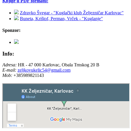
Knjige u PDF formatu:
Zdravko Švegar - "Kuglački klub Željezničar Karlovac"
Buneta, Krištof, Perman, Vrček - "Kuglanje"
Sponzor:
Info:
Adresa:
HR - 47 000 Karlovac, Obala Trnskog 20 B
E-mail:
zeljkovukelic54@gmail.com
Mob:
+385989821143