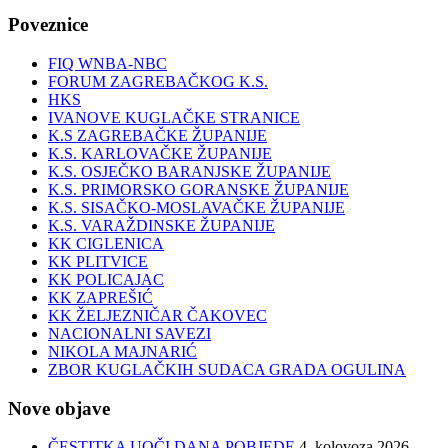
Poveznice
FIQ WNBA-NBC
FORUM ZAGREBAČKOG K.S.
HKS
IVANOVE KUGLAČKE STRANICE
K.S ZAGREBAČKE ŽUPANIJE
K.S. KARLOVAČKE ŽUPANIJE
K.S. OSJEČKO BARANJSKE ŽUPANIJE
K.S. PRIMORSKO GORANSKE ŽUPANIJE
K.S. SISAČKO-MOSLAVAČKE ŽUPANIJE
K.S. VARAŽDINSKE ŽUPANIJE
KK CIGLENICA
KK PLITVICE
KK POLICAJAC
KK ZAPREŠIĆ
KK ŽELJEZNIČAR ČAKOVEC
NACIONALNI SAVEZI
NIKOLA MAJNARIĆ
ZBOR KUGLAČKIH SUDACA GRADA OGULINA
Nove objave
ČESTITKA UOČI DANA POBJEDE
4. kolovoza 2026.