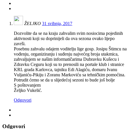
ŽELJKO
31 svibnja, 2017
Dozvolite da se na kraju zahvalim svim nosiocima pojedinih
aktivnosti koji su doprinijeli da ova sezona ovako lijepo
završi.
Posebnu zahvalu odajem voditelju lige gosp. Josipu Štimcu na
vođenju, organiziranju i suđenju najvećeg broja utakmica,
zahvaljujem se našim informatičarima Dubravku Kušecu i
Zdravku Ceguru koji su to prenosili na portale klub i stranice
KRL grada Karlovca, tajniku Edi Alagiću, domaru Ivanu
Vuljaniću-Pikiju i Zoranu Markoviću sa tehničkim pomoćina.
Potrudit ćemo se da u slijedećoj sezoni to bude još bolje
S poštovanjem
Željko Vukelić.
Odgovori
Odgovori