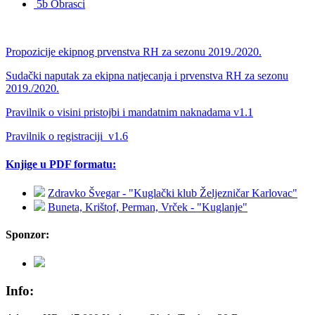
5b Obrasci
Propozicije ekipnog prvenstva RH za sezonu 2019./2020.
Sudački naputak za ekipna natjecanja i prvenstva RH za sezonu
2019./2020.
Pravilnik o visini pristojbi i mandatnim naknadama v1.1
Pravilnik o registraciji_v1.6
Knjige u PDF formatu:
Zdravko Švegar - "Kuglački klub Željezničar Karlovac"
Buneta, Krištof, Perman, Vrček - "Kuglanje"
Sponzor:
Info: