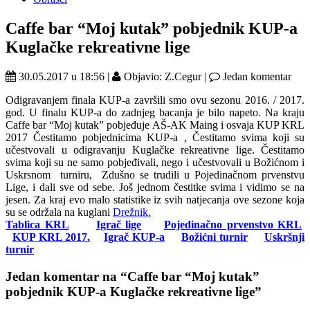
Caffe bar “Moj kutak” pobjednik KUP-a
Kuglačke rekreativne lige
30.05.2017 u 18:56 |
Objavio: Z.Cegur |
Jedan komentar
Odigravanjem finala KUP-a završili smo ovu sezonu 2016. / 2017.
god. U finalu KUP-a do zadnjeg bacanja je bilo napeto. Na kraju
Caffe bar “Moj kutak” pobjeđuje AŠ-AK Maing i osvaja KUP KRL
2017 Čestitamo pobjednicima KUP-a , Čestitamo svima koji su
učestvovali u odigravanju Kuglačke rekreativne lige. Čestitamo
svima koji su ne samo pobjeđivali, nego i učestvovali u Božićnom i
Uskrsnom turniru, Zdušno se trudili u Pojedinačnom prvenstvu
Lige, i dali sve od sebe. Još jednom čestitke svima i vidimo se na
jesen. Za kraj evo malo statistike iz svih natjecanja ove sezone koja
su se održala na kuglani
Drežnik.
Tablica KRL
Igrač lige
Pojedinačno prvenstvo KRL
KUP KRL 2017.
Igrač KUP-a
Božićni turnir
Uskršnji
turnir
Jedan
komentar na “Caffe bar “Moj kutak”
pobjednik KUP-a Kuglačke rekreativne lige”