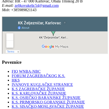
Adresa:
HR - 47 000 Karlovac, Obala Trnskog 20 B
E-mail:
zeljkovukelic54@gmail.com
Mob:
+385989821143
Poveznice
FIQ WNBA-NBC
FORUM ZAGREBAČKOG K.S.
HKS
IVANOVE KUGLAČKE STRANICE
K.S ZAGREBAČKE ŽUPANIJE
K.S. KARLOVAČKE ŽUPANIJE
K.S. OSJEČKO BARANJSKE ŽUPANIJE
K.S. PRIMORSKO GORANSKE ŽUPANIJE
K.S. SISAČKO-MOSLAVAČKE ŽUPANIJE