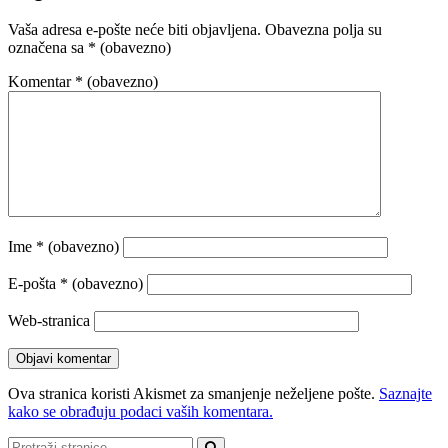
Vaša adresa e-pošte neće biti objavljena.
Obavezna polja su
označena sa
* (obavezno)
Komentar
* (obavezno)
Ime
* (obavezno)
E-pošta
* (obavezno)
Web-stranica
Ova stranica koristi Akismet za smanjenje neželjene pošte.
Saznajte
kako se obrađuju podaci vaših komentara.
Pretraži