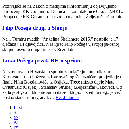
Pozivajuči se na Zakon o medijima i informiranju objavljujemo
priopćenje KK Goranin iz Delnica nakon utakmice 6.kola 2.HKL.
Priopćenje KK Goranina – osvrt na utakmicu Željezničar-Goranin
Filip Požega drugi u Slunju
Na 1.Turniru mladih “Angelina Škalamera 2015.” nastpilo je 17
dječaka i 14 djevojčica. Naš igrač Filip Požega u svojoj jakosnoj
skupini osvojio drugo mjesto. Rezultati
Luka Požega prvak RH u sprintu
Naslov prvaka Hrvatske u sprintu za mlađe juniore odlazi u
Karlovac. Luka Požega iz Karlovačkog Željezničara pobjedio je u
finalu Niku Bogdanovića iz Osijeka. Treće mjesto dijele Matej
Cvitanušić (Osijek) i Stanislav Štrukelj (Željezničar Čakovec). Od
kada je stigao u klub ne samo da se uklopio u sredinu nego je već
postao standardni igrač. Iz…
Read more »
First
63
64
65