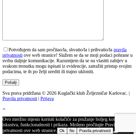
Potvrđujem da sam pročitao/la, shvatio/la i prihvatio/la
pravila
privatnosti
ove web stranice! Slažem se da se moji podaci pohrane u
svrhu daljnje komunikacije. Razumijem da se na vlastiti zahtjev u
svakom trenutku mogu ispisati iz evidencije, zatražiti pristup svojim
podacima, te ih po želji urediti ili trajno ukloniti.
Sva prava pridržana © 2026 Kuglački klub Željezničar Karlovac. |
Pravila privatnosti
|
Prijava
Ovo mrežno mjesto korisiti kolačiće za pružanje boljeg korisničkog
iskustva, funkcionalnosti i prikaza. Molimo pročitajte Pravila
privatnosti ove web stranice.
Ok
No
Pravila privatnosti