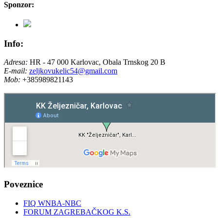
Sponzor:
Info:
Adresa:
HR - 47 000 Karlovac, Obala Trnskog 20 B
E-mail:
zeljkovukelic54@gmail.com
Mob:
+385989821143
Poveznice
FIQ WNBA-NBC
FORUM ZAGREBAČKOG K.S.