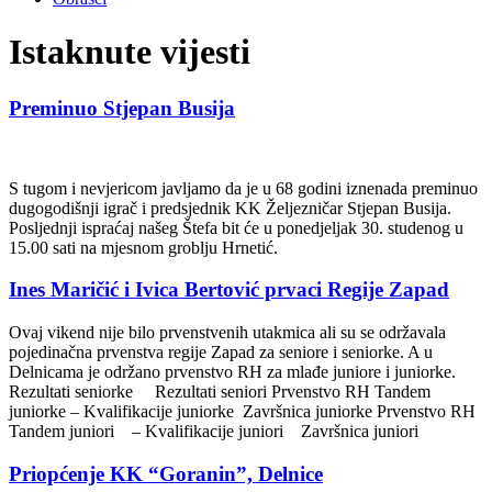
Istaknute vijesti
Preminuo Stjepan Busija
S tugom i nevjericom javljamo da je u 68 godini iznenada preminuo
dugogodišnji igrač i predsjednik KK Željezničar Stjepan Busija.
Posljednji ispraćaj našeg Štefa bit će u ponedjeljak 30. studenog u
15.00 sati na mjesnom groblju Hrnetić.
Ines Maričić i Ivica Bertović prvaci Regije Zapad
Ovaj vikend nije bilo prvenstvenih utakmica ali su se održavala
pojedinačna prvenstva regije Zapad za seniore i seniorke. A u
Delnicama je održano prvenstvo RH za mlađe juniore i juniorke.
Rezultati seniorke Rezultati seniori Prvenstvo RH Tandem
juniorke – Kvalifikacije juniorke Završnica juniorke Prvenstvo RH
Tandem juniori – Kvalifikacije juniori Završnica juniori
Priopćenje KK “Goranin”, Delnice