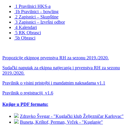
1 Pravilnici HKS-a
1b Pravilnici – bowling
2 Zapisnici – Skupštine
3 Zapisnici – Izvršni odbor
4 Kalendari
5 RK Obrasci
5b Obrasci
Propozicije ekipnog prvenstva RH za sezonu 2019./2020.
Sudački naputak za ekipna natjecanja i prvenstva RH za sezonu
2019./2020.
Pravilnik o visini pristojbi i mandatnim naknadama v1.1
Pravilnik o registraciji_v1.6
Knjige u PDF formatu:
Zdravko Švegar - "Kuglački klub Željezničar Karlovac"
Buneta, Krištof, Perman, Vrček - "Kuglanje"