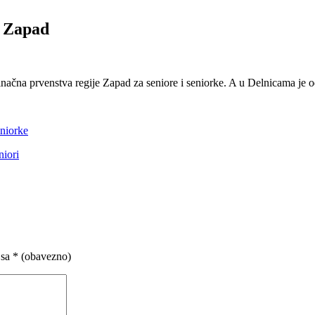
e Zapad
dinačna prvenstva regije Zapad za seniore i seniorke. A u Delnicama je 
uniorke
niori
 sa
* (obavezno)