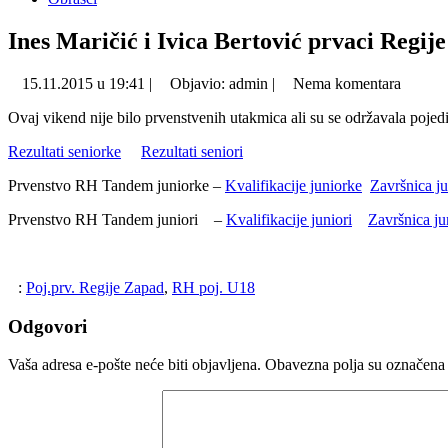
Ines Maričić i Ivica Bertović prvaci Regij
15.11.2015 u 19:41 |
Objavio: admin |
Nema komentara
Ovaj vikend nije bilo prvenstvenih utakmica ali su se održavala poje
Rezultati seniorke
Rezultati seniori
Prvenstvo RH Tandem juniorke –
Kvalifikacije juniorke
Završnica j
Prvenstvo RH Tandem juniori –
Kvalifikacije juniori
Završnica ju
:
Poj.prv. Regije Zapad
,
RH poj. U18
Odgovori
Vaša adresa e-pošte neće biti objavljena.
Obavezna polja su označena