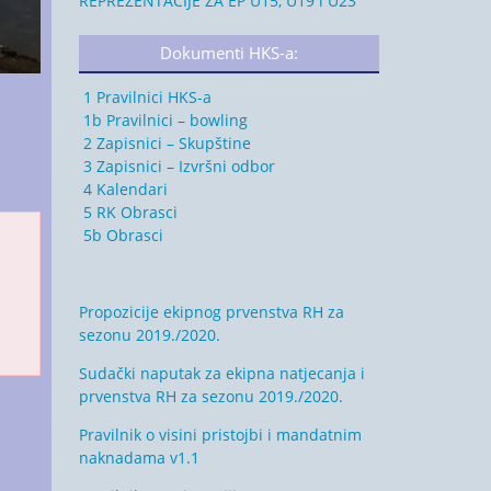
REPREZENTACIJE ZA EP U15, U19 i U23
Dokumenti HKS-a:
1 Pravilnici HKS-a
1b Pravilnici – bowling
2 Zapisnici – Skupštine
3 Zapisnici – Izvršni odbor
4 Kalendari
5 RK Obrasci
5b Obrasci
Propozicije ekipnog prvenstva RH za
sezonu 2019./2020.
Sudački naputak za ekipna natjecanja i
prvenstva RH za sezonu 2019./2020.
Pravilnik o visini pristojbi i mandatnim
naknadama v1.1