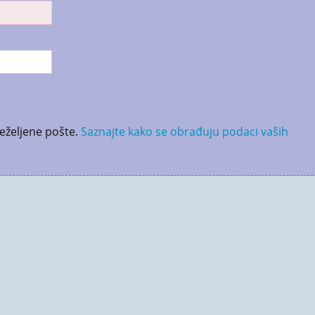
neželjene pošte.
Saznajte kako se obrađuju podaci vaših