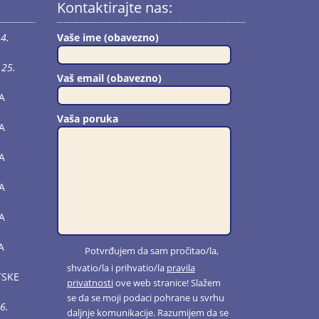
Kontaktirajte nas:
4.
Vaše ime (obavezno)
25.
Vaš email (obavezno)
A
Vaša poruka
A
A
A
A
A
Potvrđujem da sam pročitao/la,
shvatio/la i prihvatio/la
pravila
TSKE
privatnosti
ove web stranice! Slažem
se da se moji podaci pohrane u svrhu
6.
daljnje komunikacije. Razumijem da se