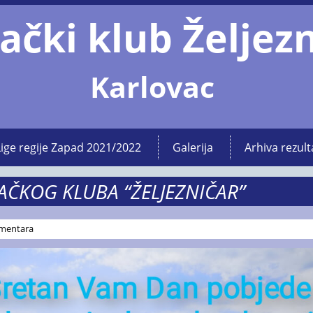
ački klub Željez
Karlovac
Lige regije Zapad 2021/2022
Galerija
Arhiva rezult
AČKOG KLUBA “ŽELJEZNIČAR”
mentara