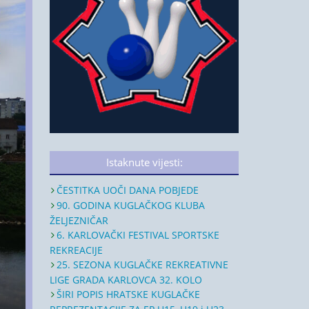
Istaknute vijesti:
ČESTITKA UOČI DANA POBJEDE
90. GODINA KUGLAČKOG KLUBA
ŽELJEZNIČAR
6. KARLOVAČKI FESTIVAL SPORTSKE
REKREACIJE
25. SEZONA KUGLAČKE REKREATIVNE
LIGE GRADA KARLOVCA 32. KOLO
ŠIRI POPIS HRATSKE KUGLAČKE