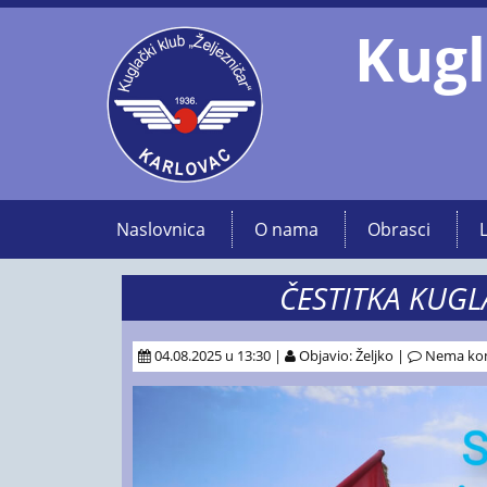
Kugl
Naslovnica
O nama
Obrasci
ČESTITKA KUGL
04.08.2025 u 13:30 |
Objavio: Željko |
Nema ko