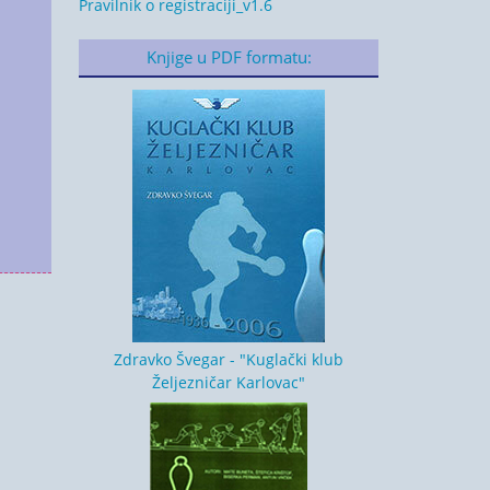
Pravilnik o registraciji_v1.6
Knjige u PDF formatu:
Zdravko Švegar - "Kuglački klub
Željezničar Karlovac"