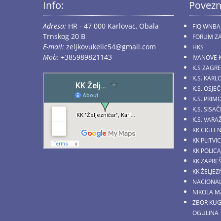
Info:
Povezn
Adresa:
HR - 47 000 Karlovac, Obala
FIQ WNBA
Trnskog 20 B
FORUM ZA
E-mail:
zeljkovukelic54@gmail.com
HKS
Mob:
+385989821143
IVANOVE 
K.S ZAGR
K.S. KARL
K.S. OSJE
K.S. PRI
K.S. SIS
K.S. VARA
KK CIGLE
KK PLITVI
KK POLICA
KK ZAPRE
KK ŽELJE
NACIONAL
NIKOLA M
ZBOR KU
OGULINA