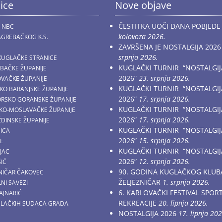
ice
Nove objave
ČESTITKA UOČI DANA POBJEDE
-NBC
kolovoza 2026.
GREBAČKOG K.S.
ZAVRŠENA JE NOSTALGIJA 2026
srpnja 2026.
KUGLAČKE STRANICE
KUGLAČKI TURNIR “NOSTALGIJ
EBAČKE ŽUPANIJE
2026”
23. srpnja 2026.
OVAČKE ŽUPANIJE
KUGLAČKI TURNIR “NOSTALGIJ
ČKO BARANJSKE ŽUPANIJE
2026”
17. srpnja 2026.
MORSKO GORANSKE ŽUPANIJE
KUGLAČKI TURNIR “NOSTALGIJ
AČKO-MOSLAVAČKE ŽUPANIJE
2026”
17. srpnja 2026.
ŽDINSKE ŽUPANIJE
KUGLAČKI TURNIR “NOSTALGIJ
NICA
2026”
15. srpnja 2026.
CE
KUGLAČKI TURNIR “NOSTALGIJ
JAC
2026”
12. srpnja 2026.
ŠIĆ
90. GODINA KUGLAČKOG KLUB
ZNIČAR ČAKOVEC
ŽELJEZNIČAR
1. srpnja 2026.
NI SAVEZI
6. KARLOVAČKI FESTIVAL SPOR
AJNARIĆ
REKREACIJE
20. lipnja 2026.
GLAČKIH SUDACA GRADA
NOSTALGIJA 2026
17. lipnja 202