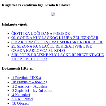
Kuglačka rekreativna liga Grada Karlovca
Istaknute vijesti:
ČESTITKA UOČI DANA POBJEDE
90. GODINA KUGLAČKOG KLUBA ŽELJEZNIČAR
6. KARLOVAČKI FESTIVAL SPORTSKE REKREACIJE
25. SEZONA KUGLAČKE REKREATIVNE LIGE
GRADA KARLOVCA 32. KOLO
ŠIRI POPIS HRATSKE KUGLAČKE REPREZENTACIJE
ZA EP U15, U19 i U23
Dokumenti HKS-a:
1 Pravilnici HKS-a
1b Pravilnici – bowling
2 Zapisnici – Skupštine
3 Zapisnici – Izvršni odbor
4 Kalendari
5 RK Obrasci
5b Obrasci