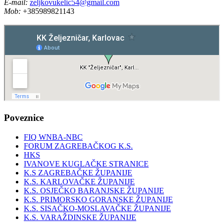
E-mail:
zeljkovukelic54@gmail.com
Mob:
+385989821143
Poveznice
FIQ WNBA-NBC
FORUM ZAGREBAČKOG K.S.
HKS
IVANOVE KUGLAČKE STRANICE
K.S ZAGREBAČKE ŽUPANIJE
K.S. KARLOVAČKE ŽUPANIJE
K.S. OSJEČKO BARANJSKE ŽUPANIJE
K.S. PRIMORSKO GORANSKE ŽUPANIJE
K.S. SISAČKO-MOSLAVAČKE ŽUPANIJE
K.S. VARAŽDINSKE ŽUPANIJE