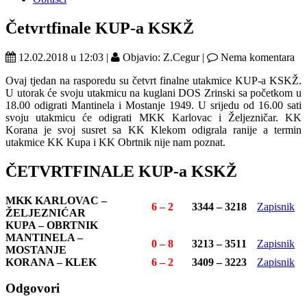
Četvrtfinale KUP-a KSKŽ
12.02.2018 u 12:03 |
Objavio: Z.Cegur |
Nema komentara
Ovaj tjedan na rasporedu su četvrt finalne utakmice KUP-a KSKŽ.
U utorak će svoju utakmicu na kuglani DOS Zrinski sa početkom u
18.00 odigrati Mantinela i Mostanje 1949. U srijedu od 16.00 sati
svoju utakmicu će odigrati MKK Karlovac i Željezničar. KK
Korana je svoj susret sa KK Klekom odigrala ranije a termin
utakmice KK Kupa i KK Obrtnik nije nam poznat.
ČETVRTFINALE KUP-a KSKŽ
MKK KARLOVAC –
6 – 2
3344 – 3218
Zapisnik
ŽELJEZNIĆAR
KUPA – OBRTNIK
MANTINELA –
0 – 8
3213 – 3511
Zapisnik
MOSTANJE
KORANA – KLEK
6 – 2
3409 – 3223
Zapisnik
Odgovori