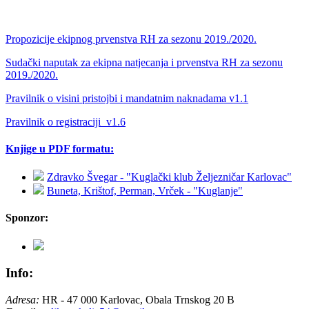
Propozicije ekipnog prvenstva RH za sezonu 2019./2020.
Sudački naputak za ekipna natjecanja i prvenstva RH za sezonu
2019./2020.
Pravilnik o visini pristojbi i mandatnim naknadama v1.1
Pravilnik o registraciji_v1.6
Knjige u PDF formatu:
Zdravko Švegar - "Kuglački klub Željezničar Karlovac"
Buneta, Krištof, Perman, Vrček - "Kuglanje"
Sponzor:
Info:
Adresa:
HR - 47 000 Karlovac, Obala Trnskog 20 B