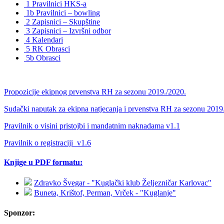
1 Pravilnici HKS-a
1b Pravilnici – bowling
2 Zapisnici – Skupštine
3 Zapisnici – Izvršni odbor
4 Kalendari
5 RK Obrasci
5b Obrasci
Propozicije ekipnog prvenstva RH za sezonu 2019./2020.
Sudački naputak za ekipna natjecanja i prvenstva RH za sezonu 2019
Pravilnik o visini pristojbi i mandatnim naknadama v1.1
Pravilnik o registraciji_v1.6
Knjige u PDF formatu:
Zdravko Švegar - "Kuglački klub Željezničar Karlovac"
Buneta, Krištof, Perman, Vrček - "Kuglanje"
Sponzor: