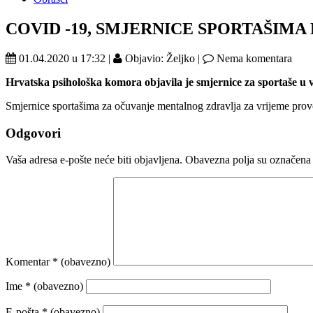
COVID -19, SMJERNICE SPORTAŠIM
01.04.2020 u 17:32 |
Objavio: Željko |
Nema komentara
Hrvatska psihološka komora objavila je smjernice za sportaše u vr
Smjernice sportašima za očuvanje mentalnog zdravlja za vrijeme pro
Odgovori
Vaša adresa e-pošte neće biti objavljena.
Obavezna polja su označena
Komentar
* (obavezno)
Ime
* (obavezno)
E-pošta
* (obavezno)