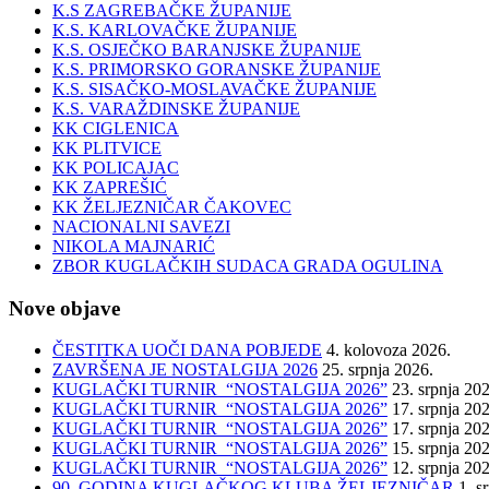
K.S ZAGREBAČKE ŽUPANIJE
K.S. KARLOVAČKE ŽUPANIJE
K.S. OSJEČKO BARANJSKE ŽUPANIJE
K.S. PRIMORSKO GORANSKE ŽUPANIJE
K.S. SISAČKO-MOSLAVAČKE ŽUPANIJE
K.S. VARAŽDINSKE ŽUPANIJE
KK CIGLENICA
KK PLITVICE
KK POLICAJAC
KK ZAPREŠIĆ
KK ŽELJEZNIČAR ČAKOVEC
NACIONALNI SAVEZI
NIKOLA MAJNARIĆ
ZBOR KUGLAČKIH SUDACA GRADA OGULINA
Nove objave
ČESTITKA UOČI DANA POBJEDE
4. kolovoza 2026.
ZAVRŠENA JE NOSTALGIJA 2026
25. srpnja 2026.
KUGLAČKI TURNIR “NOSTALGIJA 2026”
23. srpnja 20
KUGLAČKI TURNIR “NOSTALGIJA 2026”
17. srpnja 20
KUGLAČKI TURNIR “NOSTALGIJA 2026”
17. srpnja 20
KUGLAČKI TURNIR “NOSTALGIJA 2026”
15. srpnja 20
KUGLAČKI TURNIR “NOSTALGIJA 2026”
12. srpnja 20
90. GODINA KUGLAČKOG KLUBA ŽELJEZNIČAR
1. s