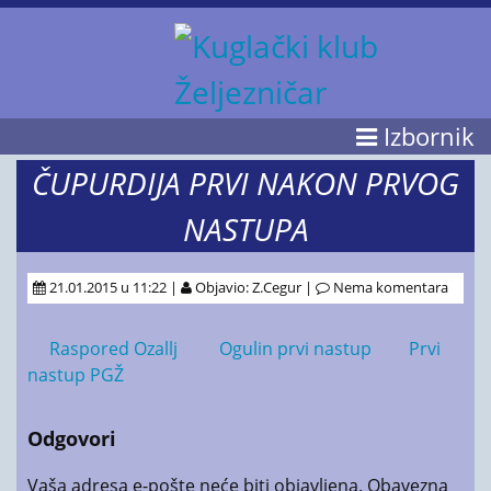
Izbornik
ČUPURDIJA PRVI NAKON PRVOG
NASTUPA
21.01.2015 u 11:22 |
Objavio: Z.Cegur |
Nema komentara
Raspored Ozallj
Ogulin prvi nastup
Prvi
nastup PGŽ
Odgovori
Vaša adresa e-pošte neće biti objavljena.
Obavezna