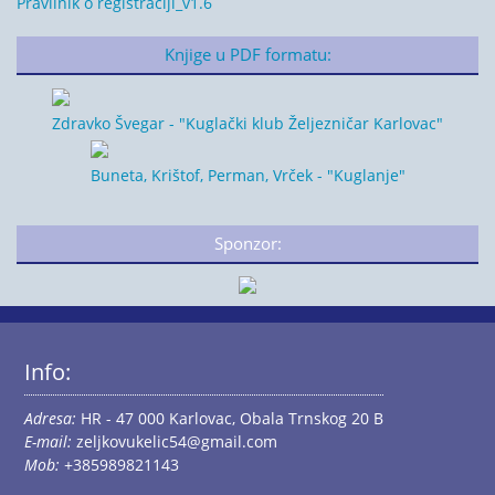
Pravilnik o registraciji_v1.6
Knjige u PDF formatu:
Zdravko Švegar - "Kuglački klub Željezničar Karlovac"
Buneta, Krištof, Perman, Vrček - "Kuglanje"
Sponzor:
Info:
Adresa:
HR - 47 000 Karlovac, Obala Trnskog 20 B
E-mail:
zeljkovukelic54@gmail.com
Mob:
+385989821143