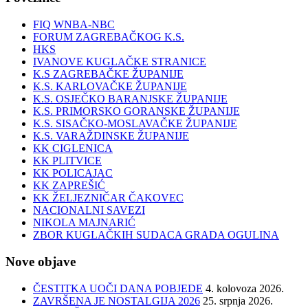
FIQ WNBA-NBC
FORUM ZAGREBAČKOG K.S.
HKS
IVANOVE KUGLAČKE STRANICE
K.S ZAGREBAČKE ŽUPANIJE
K.S. KARLOVAČKE ŽUPANIJE
K.S. OSJEČKO BARANJSKE ŽUPANIJE
K.S. PRIMORSKO GORANSKE ŽUPANIJE
K.S. SISAČKO-MOSLAVAČKE ŽUPANIJE
K.S. VARAŽDINSKE ŽUPANIJE
KK CIGLENICA
KK PLITVICE
KK POLICAJAC
KK ZAPREŠIĆ
KK ŽELJEZNIČAR ČAKOVEC
NACIONALNI SAVEZI
NIKOLA MAJNARIĆ
ZBOR KUGLAČKIH SUDACA GRADA OGULINA
Nove objave
ČESTITKA UOČI DANA POBJEDE
4. kolovoza 2026.
ZAVRŠENA JE NOSTALGIJA 2026
25. srpnja 2026.