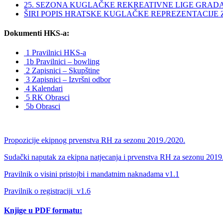
25. SEZONA KUGLAČKE REKREATIVNE LIGE GRAD
ŠIRI POPIS HRATSKE KUGLAČKE REPREZENTACIJE ZA 
Dokumenti HKS-a:
1 Pravilnici HKS-a
1b Pravilnici – bowling
2 Zapisnici – Skupštine
3 Zapisnici – Izvršni odbor
4 Kalendari
5 RK Obrasci
5b Obrasci
Propozicije ekipnog prvenstva RH za sezonu 2019./2020.
Sudački naputak za ekipna natjecanja i prvenstva RH za sezonu 2019
Pravilnik o visini pristojbi i mandatnim naknadama v1.1
Pravilnik o registraciji_v1.6
Knjige u PDF formatu: