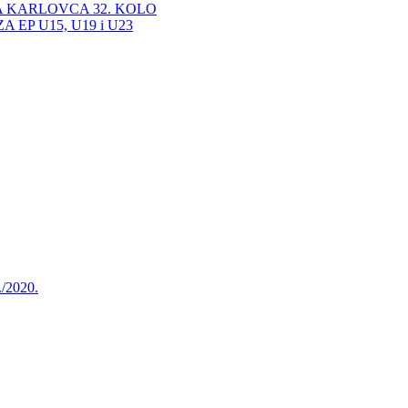
A KARLOVCA 32. KOLO
EP U15, U19 i U23
./2020.