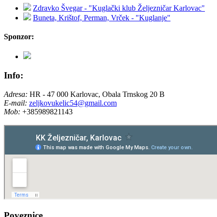
Zdravko Švegar - "Kuglački klub Željezničar Karlovac"
Buneta, Krištof, Perman, Vrček - "Kuglanje"
Sponzor:
Info:
Adresa:
HR - 47 000 Karlovac, Obala Trnskog 20 B
E-mail:
zeljkovukelic54@gmail.com
Mob:
+385989821143
Poveznice