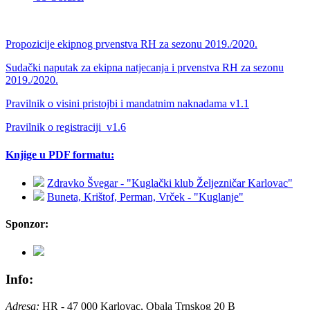
Propozicije ekipnog prvenstva RH za sezonu 2019./2020.
Sudački naputak za ekipna natjecanja i prvenstva RH za sezonu
2019./2020.
Pravilnik o visini pristojbi i mandatnim naknadama v1.1
Pravilnik o registraciji_v1.6
Knjige u PDF formatu:
Zdravko Švegar - "Kuglački klub Željezničar Karlovac"
Buneta, Krištof, Perman, Vrček - "Kuglanje"
Sponzor:
Info:
Adresa:
HR - 47 000 Karlovac, Obala Trnskog 20 B