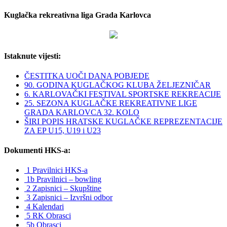
Kuglačka rekreativna liga Grada Karlovca
Istaknute vijesti:
ČESTITKA UOČI DANA POBJEDE
90. GODINA KUGLAČKOG KLUBA ŽELJEZNIČAR
6. KARLOVAČKI FESTIVAL SPORTSKE REKREACIJE
25. SEZONA KUGLAČKE REKREATIVNE LIGE
GRADA KARLOVCA 32. KOLO
ŠIRI POPIS HRATSKE KUGLAČKE REPREZENTACIJE
ZA EP U15, U19 i U23
Dokumenti HKS-a:
1 Pravilnici HKS-a
1b Pravilnici – bowling
2 Zapisnici – Skupštine
3 Zapisnici – Izvršni odbor
4 Kalendari
5 RK Obrasci
5b Obrasci