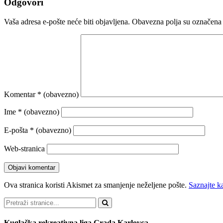
Odgovori
Vaša adresa e-pošte neće biti objavljena.
Obavezna polja su označena
Komentar
* (obavezno)
Ime
* (obavezno)
E-pošta
* (obavezno)
Web-stranica
Ova stranica koristi Akismet za smanjenje neželjene pošte.
Saznajte k
Pretraži
Kuglačka rekreativna liga Grada Karlovca