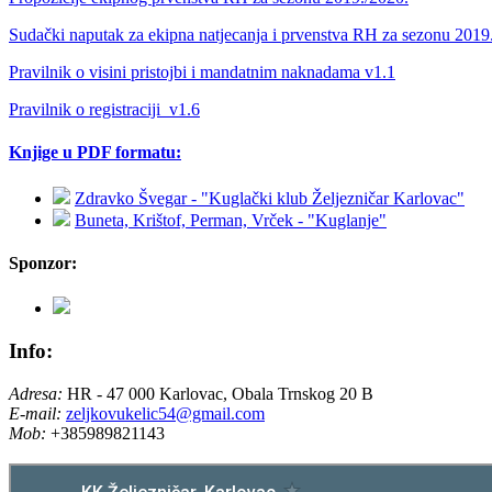
Sudački naputak za ekipna natjecanja i prvenstva RH za sezonu 2019
Pravilnik o visini pristojbi i mandatnim naknadama v1.1
Pravilnik o registraciji_v1.6
Knjige u PDF formatu:
Zdravko Švegar - "Kuglački klub Željezničar Karlovac"
Buneta, Krištof, Perman, Vrček - "Kuglanje"
Sponzor:
Info:
Adresa:
HR - 47 000 Karlovac, Obala Trnskog 20 B
E-mail:
zeljkovukelic54@gmail.com
Mob:
+385989821143