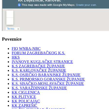
Poveznice
FIQ WNBA-NBC
FORUM ZAGREBAČKOG K.S.
HKS
IVANOVE KUGLAČKE STRANICE
K.S ZAGREBAČKE ŽUPANIJE
K.S. KARLOVAČKE ŽUPANIJE
K.S. OSJEČKO BARANJSKE ŽUPANIJE
K.S. PRIMORSKO GORANSKE ŽUPANIJE
K.S. SISAČKO-MOSLAVAČKE ŽUPANIJE
K.S. VARAŽDINSKE ŽUPANIJE
KK CIGLENICA
KK PLITVICE
KK POLICAJAC
KK ZAPREŠIĆ