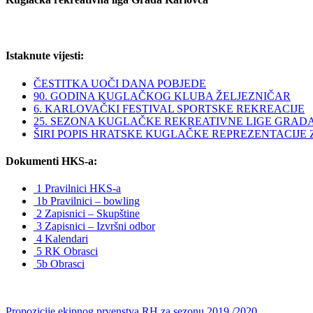
Istaknute vijesti:
ČESTITKA UOČI DANA POBJEDE
90. GODINA KUGLAČKOG KLUBA ŽELJEZNIČAR
6. KARLOVAČKI FESTIVAL SPORTSKE REKREACIJE
25. SEZONA KUGLAČKE REKREATIVNE LIGE GRAD
ŠIRI POPIS HRATSKE KUGLAČKE REPREZENTACIJE ZA 
Dokumenti HKS-a:
1 Pravilnici HKS-a
1b Pravilnici – bowling
2 Zapisnici – Skupštine
3 Zapisnici – Izvršni odbor
4 Kalendari
5 RK Obrasci
5b Obrasci
Propozicije ekipnog prvenstva RH za sezonu 2019./2020.