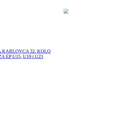
A KARLOVCA 32. KOLO
EP U15, U19 i U23