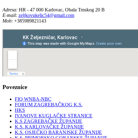
Adresa:
HR - 47 000 Karlovac, Obala Trnskog 20 B
E-mail:
zeljkovukelic54@gmail.com
Mob:
+385989821143
Poveznice
FIQ WNBA-NBC
FORUM ZAGREBAČKOG K.S.
HKS
IVANOVE KUGLAČKE STRANICE
K.S ZAGREBAČKE ŽUPANIJE
K.S. KARLOVAČKE ŽUPANIJE
K.S. OSJEČKO BARANJSKE ŽUPANIJE
K.S. PRIMORSKO GORANSKE ŽUPANIJE