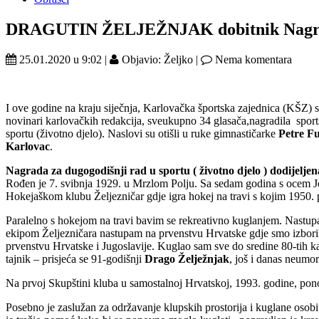
DRAGUTIN ŽELJEŽNJAK dobitnik Nagrade z
25.01.2020 u 9:02 |
Objavio: Željko |
Nema komentara
I ove godine na kraju siječnja, Karlovačka športska zajednica (KŠZ) s
novinari karlovačkih redakcija, sveukupno 34 glasača,nagradila sports
sportu (životno djelo). Naslovi su otišli u ruke gimnastičarke
Petre F
Karlovac
.
Nagrada za dugogodišnji rad u sportu ( životno djelo ) dod
Rođen je 7. svibnja 1929. u Mrzlom Polju. Sa sedam godina s ocem Jos
Hokejaškom klubu Željezničar gdje igra hokej na travi s kojim 1950. 
Paralelno s hokejom na travi bavim se rekreativno kuglanjem. Nast
ekipom Željezničara nastupam na prvenstvu Hrvatske gdje smo izborili
prvenstvu Hrvatske i Jugoslavije. Kuglao sam sve do sredine 80-tih ka
tajnik – prisjeća se 91-godišnji
Drago Želježnjak
, još i danas neumor
Na prvoj Skupštini kluba u samostalnoj Hrvatskoj, 1993. godine, pono
Posebno je zaslužan za održavanje klupskih prostorija i kuglane osobit