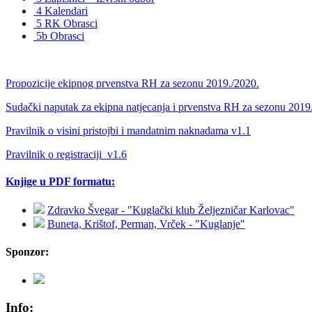
4 Kalendari
5 RK Obrasci
5b Obrasci
Propozicije ekipnog prvenstva RH za sezonu 2019./2020.
Sudački naputak za ekipna natjecanja i prvenstva RH za sezonu 2019
Pravilnik o visini pristojbi i mandatnim naknadama v1.1
Pravilnik o registraciji_v1.6
Knjige u PDF formatu:
Zdravko Švegar - "Kuglački klub Željezničar Karlovac"
Buneta, Krištof, Perman, Vrček - "Kuglanje"
Sponzor:
Info: