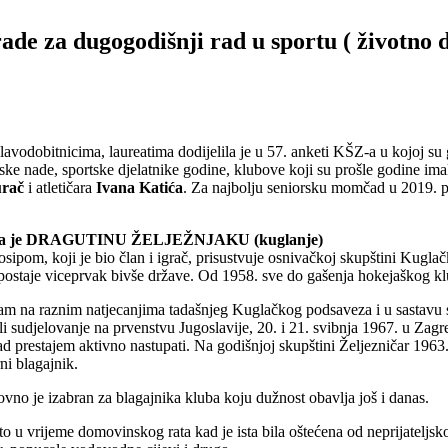
a dugogodišnji rad u sportu ( životno dj
lavodobitnicima, laureatima dodijelila je u 57. anketi KŠZ-a u kojoj s
ke nade, sportske djelatnike godine, klubove koji su prošle godine imali
urač
i atletičara
Ivana Katića
. Za najbolju seniorsku momčad u 2019. 
ijeljena je DRAGUTINU ŽELJEŽNJAKU (kuglanje)
ipom, koji je bio član i igrač, prisustvuje osnivačkoj skupštini Kugla
postaje viceprvak bivše države. Od 1958. sve do gašenja hokejaškog klub
upam na raznim natjecanjima tadašnjeg Kuglačkog podsaveza i u sasta
 sudjelovanje na prvenstvu Jugoslavije, 20. i 21. svibnja 1967. u Zagr
d prestajem aktivno nastupati. Na godišnjoj skupštini Željezničar 1963
ni blagajnik.
vno je izabran za blagajnika kluba koju dužnost obavlja još i danas.
o u vrijeme domovinskog rata kad je ista bila oštećena od neprijateljsk