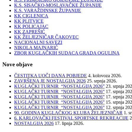
K.S. SISAČKO-MOSLAVAČKE ŽUPANIJE
K.S. VARAŽDINSKE ŽUPANIJE
KK CIGLENICA
KK PLITVICE
KK POLICAJAC
KK ZAPREŠIĆ
KK ŽELJEZNIČAR ČAKOVEC
NACIONALNI SAVEZI
NIKOLA MAJNARIĆ
ZBOR KUGLAČKIH SUDACA GRADA OGULINA
Nove objave
ČESTITKA UOČI DANA POBJEDE
4. kolovoza 2026.
ZAVRŠENA JE NOSTALGIJA 2026
25. srpnja 2026.
KUGLAČKI TURNIR “NOSTALGIJA 2026”
23. srpnja 20
KUGLAČKI TURNIR “NOSTALGIJA 2026”
17. srpnja 20
KUGLAČKI TURNIR “NOSTALGIJA 2026”
17. srpnja 20
KUGLAČKI TURNIR “NOSTALGIJA 2026”
15. srpnja 20
KUGLAČKI TURNIR “NOSTALGIJA 2026”
12. srpnja 20
90. GODINA KUGLAČKOG KLUBA ŽELJEZNIČAR
1. s
6. KARLOVAČKI FESTIVAL SPORTSKE REKREACIJE
2
NOSTALGIJA 2026
17. lipnja 2026.