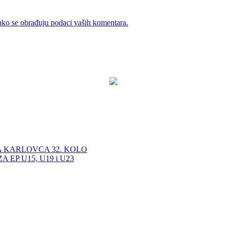
ako se obrađuju podaci vaših komentara.
A KARLOVCA 32. KOLO
EP U15, U19 i U23