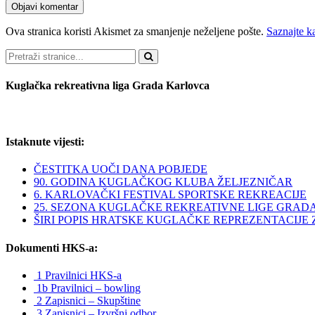
Ova stranica koristi Akismet za smanjenje neželjene pošte.
Saznajte k
Pretraži
Kuglačka rekreativna liga Grada Karlovca
Istaknute vijesti:
ČESTITKA UOČI DANA POBJEDE
90. GODINA KUGLAČKOG KLUBA ŽELJEZNIČAR
6. KARLOVAČKI FESTIVAL SPORTSKE REKREACIJE
25. SEZONA KUGLAČKE REKREATIVNE LIGE GRAD
ŠIRI POPIS HRATSKE KUGLAČKE REPREZENTACIJE ZA 
Dokumenti HKS-a:
1 Pravilnici HKS-a
1b Pravilnici – bowling
2 Zapisnici – Skupštine
3 Zapisnici – Izvršni odbor