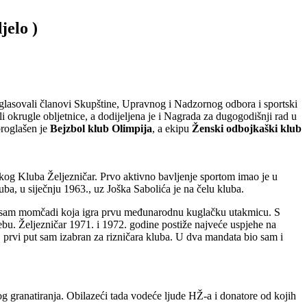
elo )
u glasovali članovi Skupštine, Upravnog i Nadzornog odbora i sportski
 okrugle obljetnice, a dodijeljena je i Nagrada za dugogodišnji rad u
proglašen je
Bejzbol klub Olimpija
, a ekipu
Ženski odbojkaški klub
čkog Kluba Željezničar. Prvo aktivno bavljenje sportom imao je u
a, u siječnju 1963., uz Joška Sabolića je na čelu kluba.
vu sam momčadi koja igra prvu međunarodnu kuglačku utakmicu. S
ebu. Željezničar 1971. i 1972. godine postiže najveće uspjehe na
. prvi put sam izabran za rizničara kluba. U dva mandata bio sam i
og granatiranja. Obilazeći tada vodeće ljude HŽ-a i donatore od kojih