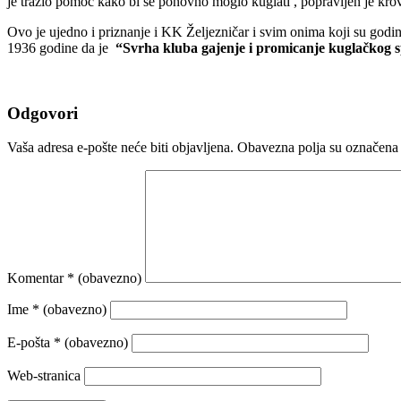
je tražio pomoć kako bi se ponovno moglo kuglati , popravljen je kro
Ovo je ujedno i priznanje i KK Željezničar i svim onima koji su god
1936 godine da je
“Svrha kluba gajenje i promicanje kuglačkog sp
Odgovori
Vaša adresa e-pošte neće biti objavljena.
Obavezna polja su označena
Komentar
* (obavezno)
Ime
* (obavezno)
E-pošta
* (obavezno)
Web-stranica