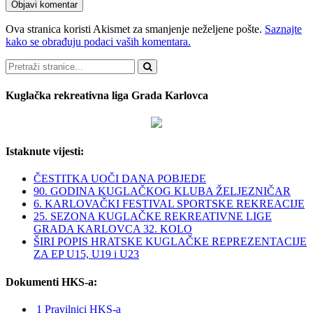
Ova stranica koristi Akismet za smanjenje neželjene pošte.
Saznajte
kako se obrađuju podaci vaših komentara.
Pretraži
Kuglačka rekreativna liga Grada Karlovca
Istaknute vijesti:
ČESTITKA UOČI DANA POBJEDE
90. GODINA KUGLAČKOG KLUBA ŽELJEZNIČAR
6. KARLOVAČKI FESTIVAL SPORTSKE REKREACIJE
25. SEZONA KUGLAČKE REKREATIVNE LIGE
GRADA KARLOVCA 32. KOLO
ŠIRI POPIS HRATSKE KUGLAČKE REPREZENTACIJE
ZA EP U15, U19 i U23
Dokumenti HKS-a:
1 Pravilnici HKS-a