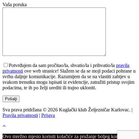
Vaša poruka
Potvrđujem da sam pročitao/la, shvatio/la i prihvatio/la
pravila
privatnosti
ove web stranice! Slažem se da se moji podaci pohrane u
svrhu daljnje komunikacije. Razumijem da se na vlastiti zahtjev u
svakom trenutku mogu ispisati iz evidencije, zatražiti pristup svojim
podacima, te ih po želji urediti ili trajno ukloniti.
Sva prava pridržana © 2026 Kuglački klub Željezničar Karlovac. |
Pravila privatnosti
|
Prijava
Ovo mrežno mjesto korisiti kolačiće za pružanje boljeg korisničkog