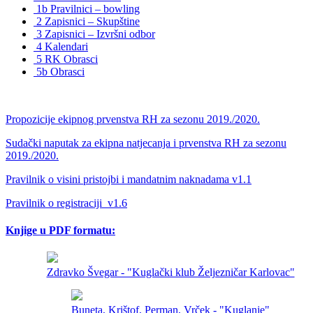
1b Pravilnici – bowling
2 Zapisnici – Skupštine
3 Zapisnici – Izvršni odbor
4 Kalendari
5 RK Obrasci
5b Obrasci
Propozicije ekipnog prvenstva RH za sezonu 2019./2020.
Sudački naputak za ekipna natjecanja i prvenstva RH za sezonu
2019./2020.
Pravilnik o visini pristojbi i mandatnim naknadama v1.1
Pravilnik o registraciji_v1.6
Knjige u PDF formatu:
Zdravko Švegar - "Kuglački klub Željezničar Karlovac"
Buneta, Krištof, Perman, Vrček - "Kuglanje"