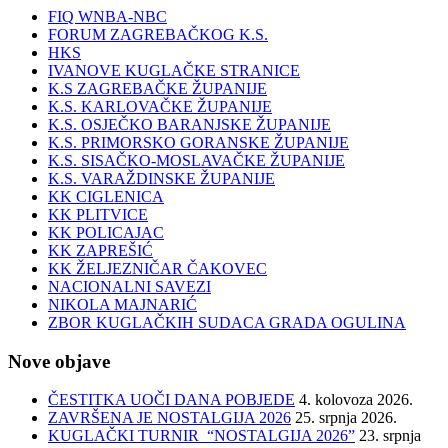
FIQ WNBA-NBC
FORUM ZAGREBAČKOG K.S.
HKS
IVANOVE KUGLAČKE STRANICE
K.S ZAGREBAČKE ŽUPANIJE
K.S. KARLOVAČKE ŽUPANIJE
K.S. OSJEČKO BARANJSKE ŽUPANIJE
K.S. PRIMORSKO GORANSKE ŽUPANIJE
K.S. SISAČKO-MOSLAVAČKE ŽUPANIJE
K.S. VARAŽDINSKE ŽUPANIJE
KK CIGLENICA
KK PLITVICE
KK POLICAJAC
KK ZAPREŠIĆ
KK ŽELJEZNIČAR ČAKOVEC
NACIONALNI SAVEZI
NIKOLA MAJNARIĆ
ZBOR KUGLAČKIH SUDACA GRADA OGULINA
Nove objave
ČESTITKA UOČI DANA POBJEDE
4. kolovoza 2026.
ZAVRŠENA JE NOSTALGIJA 2026
25. srpnja 2026.
KUGLAČKI TURNIR “NOSTALGIJA 2026”
23. srpnja