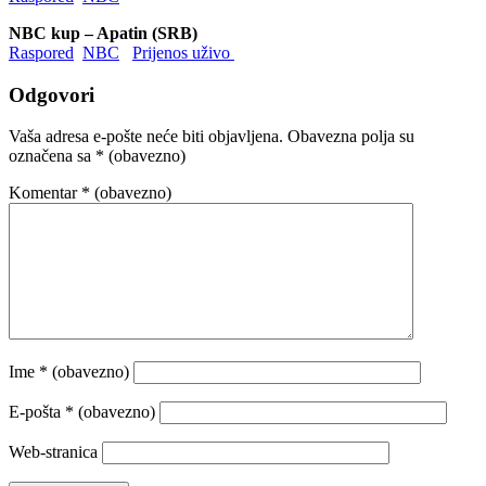
NBC kup – Apatin (SRB)
Raspored
NBC
Prijenos uživo
Odgovori
Vaša adresa e-pošte neće biti objavljena.
Obavezna polja su
označena sa
* (obavezno)
Komentar
* (obavezno)
Ime
* (obavezno)
E-pošta
* (obavezno)
Web-stranica