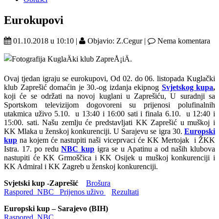
Eurokupovi
01.10.2018 u 10:10 |
Objavio: Z.Cegur |
Nema komentara
Ovaj tjedan igraju se eurokupovi, Od 02. do 06. listopada Kuglački
klub Zaprešić domaćin je 30.-og izdanja ekipnog
Svjetskog kupa
,
koji će se održati na novoj kuglani u Zaprešiću, U suradnji sa
Sportskom televizijom dogovoreni su prijenosi polufinalnih
utakmica uživo 5.10. u 13:40 i 16:00 sati i finala 6.10.
u 12:40 i
15:00. sati. Našu zemlju će predstavljati KK Zaprešić u muškoj i
KK Mlaka u ženskoj konkurenciji. U Sarajevu se igra 30.
Europski
kup
na kojem će nastupiti naši viceprvaci će KK Mertojak i ŽKK
Istra. 17. po redu
NBC kup
igra se u Apatinu a od naših klubova
nastupiti će KK Grmoščica i KK Osijek u muškoj konkurenciji i
KK Admiral i KK Zagreb u ženskoj konkurenciji.
Svjetski kup -Zaprešić
Brošura
Raspored
NBC
Prijenos uživo
Rezultati
Europski kup – Sarajevo (BIH)
Raspored
NBC