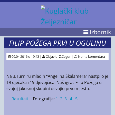
Izbornik
FILIP POŽEGA PRVI U OGULINU
09.04.2016 u 19:43 |
Objavio: Z.Cegur |
Nema komentara
Na 3.Turniru mladih “Angelina Škalamera” nastpilo je
19 dječaka i 19 djevojčica. Naš igrač Filip Požega u
svojoj jakosnoj skupini osvojio prvo mjesto.
Rezultati
Fotografije:
1
2
3
4
5