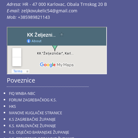
Adresa:
HR - 47 000 Karlovac, Obala Trnskog 20 B
E-mail:
zeljkovukelic54@gmail.com
Mob:
+385989821143
Poveznice
FIQ WNBA-NBC
FORUM ZAGREBAČKOG K.S.
HKS
IVANOVE KUGLAČKE STRANICE
K.S ZAGREBAČKE ŽUPANIJE
K.S. KARLOVAČKE ŽUPANIJE
K.S. OSJEČKO BARANJSKE ŽUPANIJE