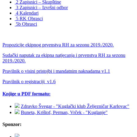
2 Zapisnici – Skupštine
3 Zapisnici – Izvršni odbor
4 Kalendari
5 RK Obrasci
5b Obrasci
Propozicije ekipnog prvenstva RH za sezonu 2019./2020.
Sudački naputak za ekipna natjecanja i prvenstva RH za sezonu
2019./2020.
Pravilnik o visini pristojbi i mandatnim naknadama v1.1
Pravilnik o registraciji_v1.6
Knjige u PDF formatu:
Zdravko Švegar - "Kuglački klub Željezničar Karlovac"
Buneta, Krištof, Perman, Vrček - "Kuglanje"
Sponzor: