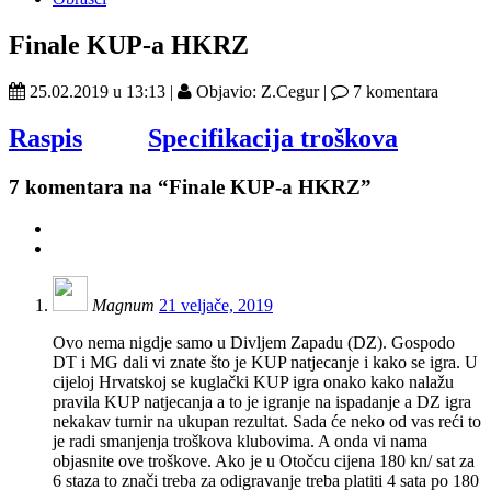
Finale KUP-a HKRZ
25.02.2019 u 13:13 |
Objavio: Z.Cegur |
7 komentara
Raspis
Specifikacija troškova
7
komentara na “Finale KUP-a HKRZ”
Magnum
21 veljače, 2019
Ovo nema nigdje samo u Divljem Zapadu (DZ). Gospodo
DT i MG dali vi znate što je KUP natjecanje i kako se igra. U
cijeloj Hrvatskoj se kuglački KUP igra onako kako nalažu
pravila KUP natjecanja a to je igranje na ispadanje a DZ igra
nekakav turnir na ukupan rezultat. Sada će neko od vas reći to
je radi smanjenja troškova klubovima. A onda vi nama
objasnite ove troškove. Ako je u Otočcu cijena 180 kn/ sat za
6 staza to znači treba za odigravanje treba platiti 4 sata po 180