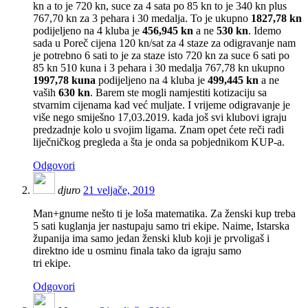
kn a to je 720 kn, suce za 4 sata po 85 kn to je 340 kn plus
767,70 kn za 3 pehara i 30 medalja. To je ukupno
1827,78 kn
podijeljeno na 4 kluba je
456,945 kn
a ne
530 kn
. Idemo
sada u Poreč cijena 120 kn/sat za 4 staze za odigravanje nam
je potrebno 6 sati to je za staze isto 720 kn za suce 6 sati po
85 kn 510 kuna i 3 pehara i 30 medalja 767,78 kn ukupno
1997,78 kuna
podijeljeno na 4 kluba je
499,445 kn
a ne
vaših
630 kn
. Barem ste mogli namjestiti kotizaciju sa
stvarnim cijenama kad već muljate. I vrijeme odigravanje je
više nego smiješno 17,03.2019. kada još svi klubovi igraju
predzadnje kolo u svojim ligama. Znam opet ćete reči radi
liječničkog pregleda a šta je onda sa pobjednikom KUP-a.
Odgovori
djuro
21 veljače, 2019
Man+gnume nešto ti je loša matematika. Za ženski kup treba
5 sati kuglanja jer nastupaju samo tri ekipe. Naime, Istarska
županija ima samo jedan ženski klub koji je prvoligaš i
direktno ide u osminu finala tako da igraju samo
tri ekipe.
Odgovori