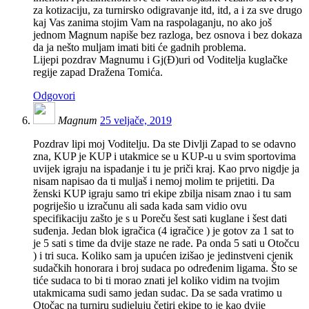
za kotizaciju, za turnirsko odigravanje itd, itd, a i za sve drugo
kaj Vas zanima stojim Vam na raspolaganju, no ako još
jednom Magnum napiše bez razloga, bez osnova i bez dokaza
da ja nešto muljam imati biti će gadnih problema.
Lijepi pozdrav Magnumu i Gj(Đ)uri od Voditelja kuglačke
regije zapad Dražena Tomića.
Odgovori
Magnum
25 veljače, 2019
Pozdrav lipi moj Voditelju. Da ste Divlji Zapad to se odavno
zna, KUP je KUP i utakmice se u KUP-u u svim sportovima
uvijek igraju na ispadanje i tu je priči kraj. Kao prvo nigdje ja
nisam napisao da ti muljaš i nemoj molim te prijetiti. Da
ženski KUP igraju samo tri ekipe zbilja nisam znao i tu sam
pogriješio u izračunu ali sada kada sam vidio ovu
specifikaciju zašto je s u Poreču šest sati kuglane i šest dati
suđenja. Jedan blok igračica (4 igračice ) je gotov za 1 sat to
je 5 sati s time da dvije staze ne rade. Pa onda 5 sati u Otočcu
) i tri suca. Koliko sam ja upućen izišao je jedinstveni cjenik
sudačkih honorara i broj sudaca po određenim ligama. Što se
tiće sudaca to bi ti morao znati jel koliko vidim na tvojim
utakmicama sudi samo jedan sudac. Da se sada vratimo u
Otočac na turniru sudjeluju četiri ekipe to je kao dvije