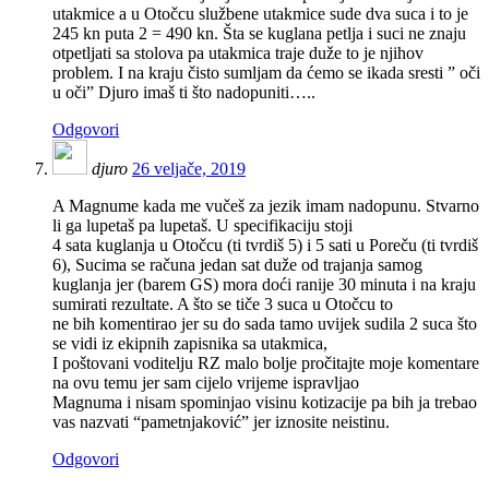
utakmice a u Otočcu službene utakmice sude dva suca i to je
245 kn puta 2 = 490 kn. Šta se kuglana petlja i suci ne znaju
otpetljati sa stolova pa utakmica traje duže to je njihov
problem. I na kraju čisto sumljam da ćemo se ikada sresti ” oči
u oči” Djuro imaš ti što nadopuniti…..
Odgovori
djuro
26 veljače, 2019
A Magnume kada me vučeš za jezik imam nadopunu. Stvarno
li ga lupetaš pa lupetaš. U specifikaciju stoji
4 sata kuglanja u Otočcu (ti tvrdiš 5) i 5 sati u Poreču (ti tvrdiš
6), Sucima se računa jedan sat duže od trajanja samog
kuglanja jer (barem GS) mora doći ranije 30 minuta i na kraju
sumirati rezultate. A što se tiče 3 suca u Otočcu to
ne bih komentirao jer su do sada tamo uvijek sudila 2 suca što
se vidi iz ekipnih zapisnika sa utakmica,
I poštovani voditelju RZ malo bolje pročitajte moje komentare
na ovu temu jer sam cijelo vrijeme ispravljao
Magnuma i nisam spominjao visinu kotizacije pa bih ja trebao
vas nazvati “pametnjaković” jer iznosite neistinu.
Odgovori