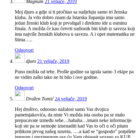
Magnum
21 veljače, 2019
Moj djuro a gdje si ti pročitao sa sudjeluju samo tri ženska
kluba. Ja vrlo dobro znam da Istarska županija ima samo
jedan ženski klub koji je prvoligaš i direktno ide u osminu
finala. A možda će kao četvrti sudionik biti klub iz saveza koji
ima najviše ženskih klubova u savezu. A i opet matematika ne
štima…..
Odgovori
djuro
21 veljače, 2019
Puno možda od tebe. Prošle godine su igrala samo 3 ekipe pa
ne vidim zašto tako ne bi bilo i ove godine.
Odgovori
Dražen Tomić
24 veljače, 2019
Hej društvo, odnosno nažalost samo Vas dvojica
pametnjakovića, da niste Vi možda ista osoba pa se malo
prepucavate između sebe…hahaha…imam neke informacije
koji ste pa se nemojte iznenaditi kad Vas to oči u oči pitam
prilikom prvog našeg susreta, ….a kad se “gospodo” potpišete
imenom i prezimenom sve ću Vam objasnit vezano za KUP,