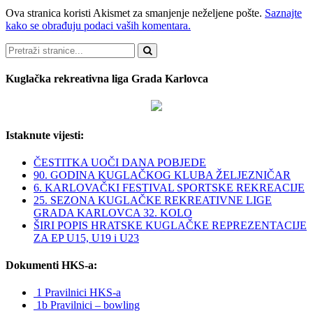
Ova stranica koristi Akismet za smanjenje neželjene pošte.
Saznajte
kako se obrađuju podaci vaših komentara.
Pretraži
Kuglačka rekreativna liga Grada Karlovca
Istaknute vijesti:
ČESTITKA UOČI DANA POBJEDE
90. GODINA KUGLAČKOG KLUBA ŽELJEZNIČAR
6. KARLOVAČKI FESTIVAL SPORTSKE REKREACIJE
25. SEZONA KUGLAČKE REKREATIVNE LIGE
GRADA KARLOVCA 32. KOLO
ŠIRI POPIS HRATSKE KUGLAČKE REPREZENTACIJE
ZA EP U15, U19 i U23
Dokumenti HKS-a:
1 Pravilnici HKS-a
1b Pravilnici – bowling