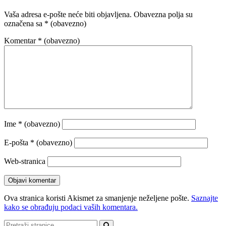
Vaša adresa e-pošte neće biti objavljena.
Obavezna polja su
označena sa
* (obavezno)
Komentar
* (obavezno)
Ime
* (obavezno)
E-pošta
* (obavezno)
Web-stranica
Ova stranica koristi Akismet za smanjenje neželjene pošte.
Saznajte
kako se obrađuju podaci vaših komentara.
Pretraži