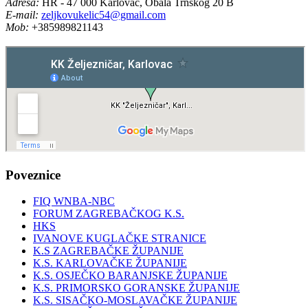
Adresa:
HR - 47 000 Karlovac, Obala Trnskog 20 B
E-mail:
zeljkovukelic54@gmail.com
Mob:
+385989821143
Poveznice
FIQ WNBA-NBC
FORUM ZAGREBAČKOG K.S.
HKS
IVANOVE KUGLAČKE STRANICE
K.S ZAGREBAČKE ŽUPANIJE
K.S. KARLOVAČKE ŽUPANIJE
K.S. OSJEČKO BARANJSKE ŽUPANIJE
K.S. PRIMORSKO GORANSKE ŽUPANIJE
K.S. SISAČKO-MOSLAVAČKE ŽUPANIJE