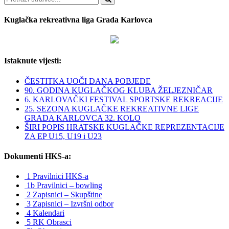
Kuglačka rekreativna liga Grada Karlovca
Istaknute vijesti:
ČESTITKA UOČI DANA POBJEDE
90. GODINA KUGLAČKOG KLUBA ŽELJEZNIČAR
6. KARLOVAČKI FESTIVAL SPORTSKE REKREACIJE
25. SEZONA KUGLAČKE REKREATIVNE LIGE
GRADA KARLOVCA 32. KOLO
ŠIRI POPIS HRATSKE KUGLAČKE REPREZENTACIJE
ZA EP U15, U19 i U23
Dokumenti HKS-a:
1 Pravilnici HKS-a
1b Pravilnici – bowling
2 Zapisnici – Skupštine
3 Zapisnici – Izvršni odbor
4 Kalendari
5 RK Obrasci