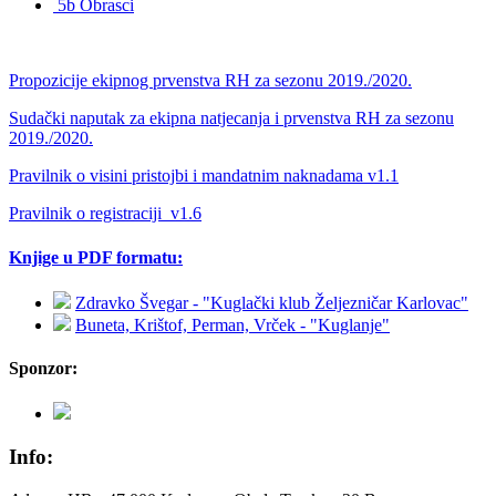
5b Obrasci
Propozicije ekipnog prvenstva RH za sezonu 2019./2020.
Sudački naputak za ekipna natjecanja i prvenstva RH za sezonu
2019./2020.
Pravilnik o visini pristojbi i mandatnim naknadama v1.1
Pravilnik o registraciji_v1.6
Knjige u PDF formatu:
Zdravko Švegar - "Kuglački klub Željezničar Karlovac"
Buneta, Krištof, Perman, Vrček - "Kuglanje"
Sponzor:
Info: