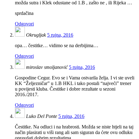
možda sutra i Klek odustane od 1.B , zašto ne , ili Rijeka …
sprdačina
Odgovori
Okrugljak
5 rujna, 2016
opa… čestitke… vidimo se na derbijima…
Odgovori
miroslav smoljanović
5 rujna, 2016
Gospodine Cegur. Evo se i Vama ostvarila želja. I vi ste uveli
KK “Željezničar” u 1.B HKL i tako postali “najveći” trener
u povijesti kluba. Čestitke i dobre rezultate u sezoni
2016./2017.
Odgovori
Luko Del Ponte
5 rujna, 2016
Čestitke. Na odluci i na hrabrosti. Možda se niste htjeli na taj
način plasirati u viši rang ali sam siguran da ćete ovu odluku
opravdati dobrim rezultatima.