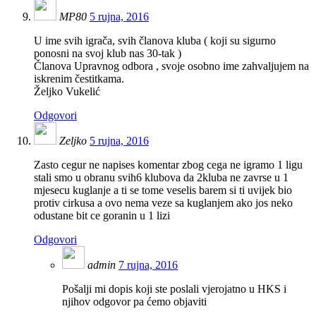
MP80
5 rujna, 2016
U ime svih igrača, svih članova kluba ( koji su sigurno
ponosni na svoj klub nas 30-tak )
Članova Upravnog odbora , svoje osobno ime zahvaljujem na
iskrenim čestitkama.
Željko Vukelić
Odgovori
Zeljko
5 rujna, 2016
Zasto cegur ne napises komentar zbog cega ne igramo 1 ligu
stali smo u obranu svih6 klubova da 2kluba ne zavrse u 1
mjesecu kuglanje a ti se tome veselis barem si ti uvijek bio
protiv cirkusa a ovo nema veze sa kuglanjem ako jos neko
odustane bit ce goranin u 1 lizi
Odgovori
admin
7 rujna, 2016
Pošalji mi dopis koji ste poslali vjerojatno u HKS i
njihov odgovor pa ćemo objaviti