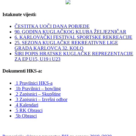
Istaknute vijesti:
ČESTITKA UOČI DANA POBJEDE
90. GODINA KUGLAČKOG KLUBA ŽELJEZNIČAR
6. KARLOVAČKI FESTIVAL SPORTSKE REKREACIJE
25. SEZONA KUGLAČKE REKREATIVNE LIGE
GRADA KARLOVCA 32. KOLO
ŠIRI POPIS HRATSKE KUGLAČKE REPREZENTACIJE
ZA EP U15, U19 i U23
Dokumenti HKS-a:
1 Pravilnici HKS-a
1b Pravilnici – bowling
2 Zapisnici – Skupštine
3 Zapisnici – Izvršni odbor
4 Kalendari
5 RK Obrasci
5b Obrasci