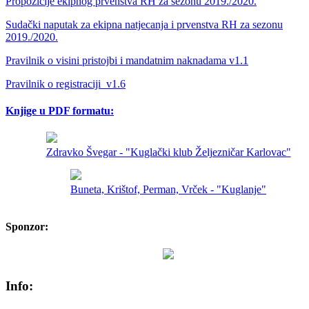
Propozicije ekipnog prvenstva RH za sezonu 2019./2020.
Sudački naputak za ekipna natjecanja i prvenstva RH za sezonu
2019./2020.
Pravilnik o visini pristojbi i mandatnim naknadama v1.1
Pravilnik o registraciji_v1.6
Knjige u PDF formatu:
Zdravko Švegar - "Kuglački klub Željezničar Karlovac"
Buneta, Krištof, Perman, Vrček - "Kuglanje"
Sponzor:
Info: