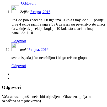
Odgovori
Zeljko
7 rujna, 2016
Po1 do po6 znaci da 1 b liga ima10 kola i traje do21 1 poslije
prve 4 ekipe razigravaju a 5 i 6 zavrsavaju prvenstvo sto znaci
da zadnje dvije ekipe kuglaju 10 kola sto znaci da imaju
pauzu do 1 10
Odgovori
maki
7 rujna, 2016
sve to ispada jako neozbiljno i blago rečeno glupo
Odgovori
Odgovori
Vaša adresa e-pošte neće biti objavljena.
Obavezna polja su
označena sa
* (obavezno)