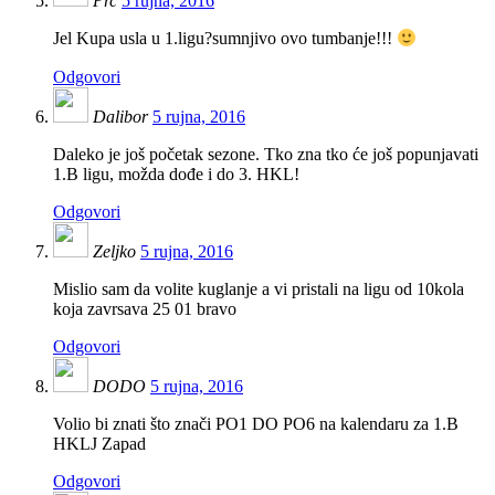
Prc
5 rujna, 2016
Jel Kupa usla u 1.ligu?sumnjivo ovo tumbanje!!!
Odgovori
Dalibor
5 rujna, 2016
Daleko je još početak sezone. Tko zna tko će još popunjavati
1.B ligu, možda dođe i do 3. HKL!
Odgovori
Zeljko
5 rujna, 2016
Mislio sam da volite kuglanje a vi pristali na ligu od 10kola
koja zavrsava 25 01 bravo
Odgovori
DODO
5 rujna, 2016
Volio bi znati što znači PO1 DO PO6 na kalendaru za 1.B
HKLJ Zapad
Odgovori