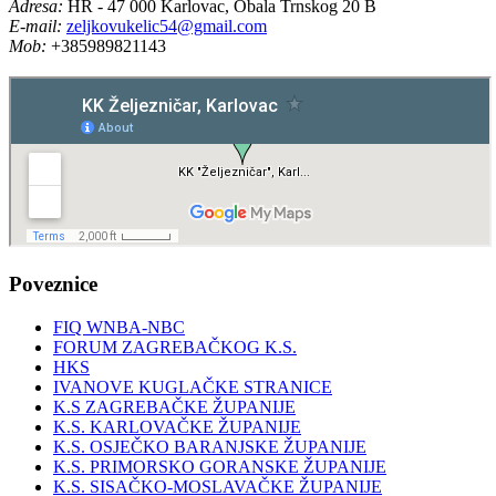
Adresa:
HR - 47 000 Karlovac, Obala Trnskog 20 B
E-mail:
zeljkovukelic54@gmail.com
Mob:
+385989821143
Poveznice
FIQ WNBA-NBC
FORUM ZAGREBAČKOG K.S.
HKS
IVANOVE KUGLAČKE STRANICE
K.S ZAGREBAČKE ŽUPANIJE
K.S. KARLOVAČKE ŽUPANIJE
K.S. OSJEČKO BARANJSKE ŽUPANIJE
K.S. PRIMORSKO GORANSKE ŽUPANIJE
K.S. SISAČKO-MOSLAVAČKE ŽUPANIJE