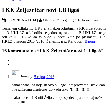
I KK Željezničar novi 1.B ligaš
05.09.2016 u 11:14 |
Objavio: Z.Cegur |
16 komentara
Temeljem odluke IO HKS-a, a nakon odustajanja KK Istre Poreč iz
1. B HKLJ-Z oslobodilo se jedno mjesto u 1. B HKLJ-Z, te je
odluka IO HKS-a da to bude slijedeći klub po plasmanu iz 2.
HKLZ u sezoni 2015./2016. Željezničar iz Karlovca.
Baruni
16
komentara na “I KK Željezničar novi 1.B ligaš”
Jeremija
5 rujna, 2016
hahahahaha, pa koje su ovo bljuzge , nevjerovatno, svaki dan
lige izgledaju drugačije, do kada tako ?!!!!!!!!!!!!!!!
a ako neće u 1.B niti Željo , tko je sljedeći, pa ako i taj neće
… itd itd