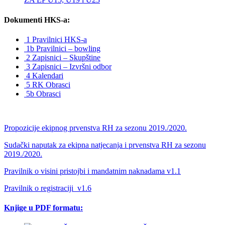
Dokumenti HKS-a:
1 Pravilnici HKS-a
1b Pravilnici – bowling
2 Zapisnici – Skupštine
3 Zapisnici – Izvršni odbor
4 Kalendari
5 RK Obrasci
5b Obrasci
Propozicije ekipnog prvenstva RH za sezonu 2019./2020.
Sudački naputak za ekipna natjecanja i prvenstva RH za sezonu
2019./2020.
Pravilnik o visini pristojbi i mandatnim naknadama v1.1
Pravilnik o registraciji_v1.6
Knjige u PDF formatu: