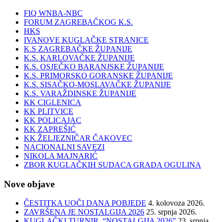
FIQ WNBA-NBC
FORUM ZAGREBAČKOG K.S.
HKS
IVANOVE KUGLAČKE STRANICE
K.S ZAGREBAČKE ŽUPANIJE
K.S. KARLOVAČKE ŽUPANIJE
K.S. OSJEČKO BARANJSKE ŽUPANIJE
K.S. PRIMORSKO GORANSKE ŽUPANIJE
K.S. SISAČKO-MOSLAVAČKE ŽUPANIJE
K.S. VARAŽDINSKE ŽUPANIJE
KK CIGLENICA
KK PLITVICE
KK POLICAJAC
KK ZAPREŠIĆ
KK ŽELJEZNIČAR ČAKOVEC
NACIONALNI SAVEZI
NIKOLA MAJNARIĆ
ZBOR KUGLAČKIH SUDACA GRADA OGULINA
Nove objave
ČESTITKA UOČI DANA POBJEDE
4. kolovoza 2026.
ZAVRŠENA JE NOSTALGIJA 2026
25. srpnja 2026.
KUGLAČKI TURNIR “NOSTALGIJA 2026”
23. srpnja