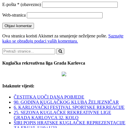
E-pošta
* (obavezno)
Web-stranica
Ova stranica koristi Akismet za smanjenje neželjene pošte.
Saznajte
kako se obrađuju podaci vaših komentara.
Pretraži
Kuglačka rekreativna liga Grada Karlovca
Istaknute vijesti:
ČESTITKA UOČI DANA POBJEDE
90. GODINA KUGLAČKOG KLUBA ŽELJEZNIČAR
6. KARLOVAČKI FESTIVAL SPORTSKE REKREACIJE
25. SEZONA KUGLAČKE REKREATIVNE LIGE
GRADA KARLOVCA 32. KOLO
ŠIRI POPIS HRATSKE KUGLAČKE REPREZENTACIJE
ZA EP U15, U19 i U23