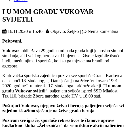
I U MOM GRADU VUKOVAR
SVIJETLI
16.11.2020 u 15:46 |
Objavio: Željko |
Nema komentara
Poštovani,
Vukovar
obilježava 29 godina od pada grada koji je postao simbol
stradanja, ali i velikog herojstva. U njemu su živote izgubile tisuće
ljudi, među njima i sportaši, koji su ga mjesecima branili od
agresora.
Karlovačka športska zajednica poziva sve sportaše Grada Karlovca
da se uoči 18. studenog, „ Dan sjećanja na žrtve Vukovara 1991. –
2020. godine“ u utorak 17. studenoga pridruže akciji “
I u mom
gradu
Vukovar svijetli
” paljenjem svijeća ispred ŠSD Mladost ,
Trg 110. brigade Zbora narodne garde HV u 18,00 sati.
Poštujući Vukovar, njegovu žrtvu i heroje, paljenjem svijeća svi
zajedno iskažimo sjećanje na žrtve grada heroja.
Pozivam sve igrače, sportaše rekreativce te članove uprave
kuglačkog kluba „Željezničar“ da se priključe akciji paljenjem