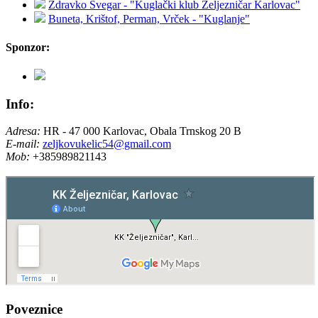
Zdravko Švegar - "Kuglački klub Željezničar Karlovac"
Buneta, Krištof, Perman, Vrček - "Kuglanje"
Sponzor:
Info:
Adresa:
HR - 47 000 Karlovac, Obala Trnskog 20 B
E-mail:
zeljkovukelic54@gmail.com
Mob:
+385989821143
Poveznice