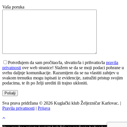
Vaša poruka
Potvrđujem da sam pročitao/la, shvatio/la i prihvatio/la
pravila
privatnosti
ove web stranice! Slažem se da se moji podaci pohrane u
svrhu daljnje komunikacije. Razumijem da se na vlastiti zahtjev u
svakom trenutku mogu ispisati iz evidencije, zatražiti pristup svojim
podacima, te ih po želji urediti ili trajno ukloniti.
Sva prava pridržana © 2026 Kuglački klub Željezničar Karlovac. |
Pravila privatnosti
|
Prijava