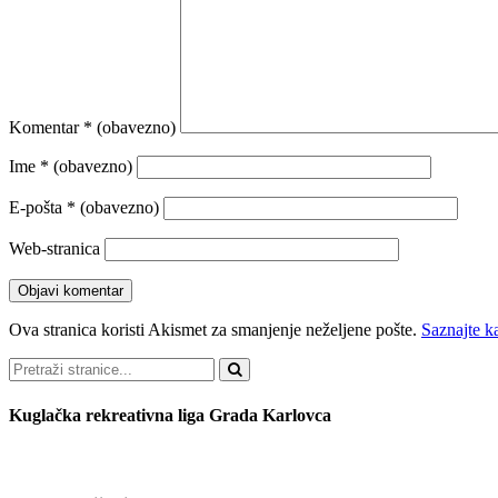
Komentar
* (obavezno)
Ime
* (obavezno)
E-pošta
* (obavezno)
Web-stranica
Ova stranica koristi Akismet za smanjenje neželjene pošte.
Saznajte k
Pretraži
Kuglačka rekreativna liga Grada Karlovca