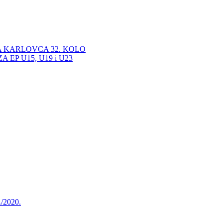
A KARLOVCA 32. KOLO
EP U15, U19 i U23
./2020.