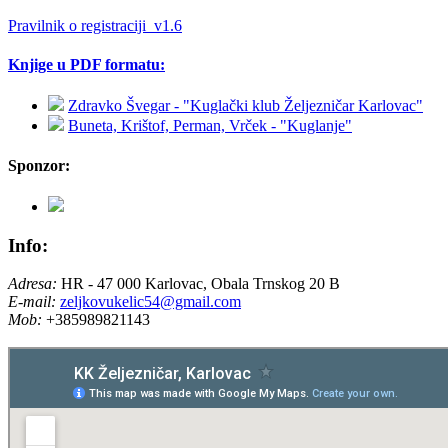
Pravilnik o registraciji_v1.6
Knjige u PDF formatu:
Zdravko Švegar - "Kuglački klub Željezničar Karlovac"
Buneta, Krištof, Perman, Vrček - "Kuglanje"
Sponzor:
Info:
Adresa:
HR - 47 000 Karlovac, Obala Trnskog 20 B
E-mail:
zeljkovukelic54@gmail.com
Mob:
+385989821143