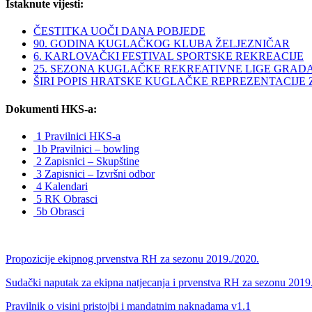
Istaknute vijesti:
ČESTITKA UOČI DANA POBJEDE
90. GODINA KUGLAČKOG KLUBA ŽELJEZNIČAR
6. KARLOVAČKI FESTIVAL SPORTSKE REKREACIJE
25. SEZONA KUGLAČKE REKREATIVNE LIGE GRAD
ŠIRI POPIS HRATSKE KUGLAČKE REPREZENTACIJE ZA 
Dokumenti HKS-a:
1 Pravilnici HKS-a
1b Pravilnici – bowling
2 Zapisnici – Skupštine
3 Zapisnici – Izvršni odbor
4 Kalendari
5 RK Obrasci
5b Obrasci
Propozicije ekipnog prvenstva RH za sezonu 2019./2020.
Sudački naputak za ekipna natjecanja i prvenstva RH za sezonu 2019
Pravilnik o visini pristojbi i mandatnim naknadama v1.1