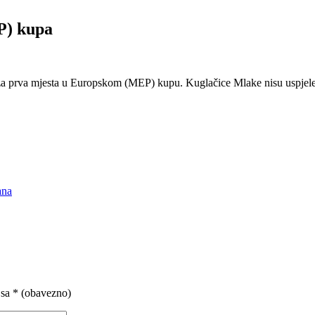
P) kupa
i za prva mjesta u Europskom (MEP) kupu. Kuglačice Mlake nisu uspjele 
ana
 sa
* (obavezno)