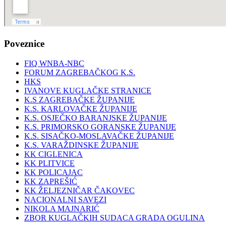
Poveznice
FIQ WNBA-NBC
FORUM ZAGREBAČKOG K.S.
HKS
IVANOVE KUGLAČKE STRANICE
K.S ZAGREBAČKE ŽUPANIJE
K.S. KARLOVAČKE ŽUPANIJE
K.S. OSJEČKO BARANJSKE ŽUPANIJE
K.S. PRIMORSKO GORANSKE ŽUPANIJE
K.S. SISAČKO-MOSLAVAČKE ŽUPANIJE
K.S. VARAŽDINSKE ŽUPANIJE
KK CIGLENICA
KK PLITVICE
KK POLICAJAC
KK ZAPREŠIĆ
KK ŽELJEZNIČAR ČAKOVEC
NACIONALNI SAVEZI
NIKOLA MAJNARIĆ
ZBOR KUGLAČKIH SUDACA GRADA OGULINA