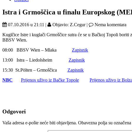
Istra i Grmoščica u finalu Europskog (ME
07.10.2016 u 21:11 |
Objavio: Z.Cegur |
Nema komentara
Kuglčice Istre i kuglači Grmoščice sutra će se u Bačkoj Topoli borit
BBSV Wien.
08:00 BBSV Wien – Mlaka
Zapisnik
13:00 Istra – Liedolsheim
Zapisnik
15:30 St.Pölten – Grmoščica
Zapisnik
NBC
Prijenos uživo iz Bačke Topole
Prijenos uživo iz Bolz
Odgovori
Vaša adresa e-pošte neće biti objavljena.
Obavezna polja su označena