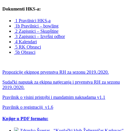
Dokumenti HKS-a:
1 Pravilnici HKS-a
1b Pravilnici – bowling
2 Zapisnici – Skupštine
3 Zapisnici – Izvršni odbor
4 Kalendari
5 RK Obrasci
5b Obrasci
Propozicije ekipnog prvenstva RH za sezonu 2019./2020.
Sudački naputak za ekipna natjecanja i prvenstva RH za sezonu
2019./2020.
Pravilnik o visini pristojbi i mandatnim naknadama v1.1
Pravilnik o registraciji_v1.6
Knjige u PDF formatu:
Zdravko Švegar - "Kuglački klub Željezničar Karlovac"