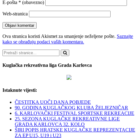
E-pošta
* (obavezno)
Web-stranica
Ova stranica koristi Akismet za smanjenje neželjene pošte.
Saznajte
kako se obrađuju podaci vaših komentara.
Pretraži
Kuglačka rekreativna liga Grada Karlovca
Istaknute vijesti:
ČESTITKA UOČI DANA POBJEDE
90. GODINA KUGLAČKOG KLUBA ŽELJEZNIČAR
6. KARLOVAČKI FESTIVAL SPORTSKE REKREACIJE
25. SEZONA KUGLAČKE REKREATIVNE LIGE
GRADA KARLOVCA 32. KOLO
ŠIRI POPIS HRATSKE KUGLAČKE REPREZENTACIJE
ZA EP U15, U19 i U23