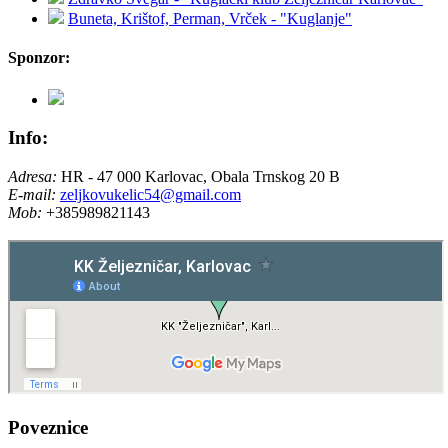
Buneta, Krištof, Perman, Vrček - "Kuglanje"
Sponzor:
Info:
Adresa:
HR - 47 000 Karlovac, Obala Trnskog 20 B
E-mail:
zeljkovukelic54@gmail.com
Mob:
+385989821143
Poveznice