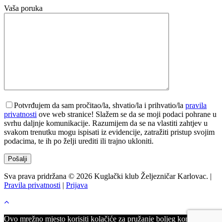
Vaša poruka
Potvrđujem da sam pročitao/la, shvatio/la i prihvatio/la
pravila
privatnosti
ove web stranice! Slažem se da se moji podaci pohrane u
svrhu daljnje komunikacije. Razumijem da se na vlastiti zahtjev u
svakom trenutku mogu ispisati iz evidencije, zatražiti pristup svojim
podacima, te ih po želji urediti ili trajno ukloniti.
Sva prava pridržana © 2026 Kuglački klub Željezničar Karlovac. |
Pravila privatnosti
|
Prijava
Ovo mrežno mjesto korisiti kolačiće za pružanje boljeg korisničkog