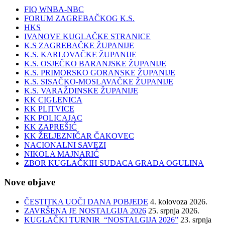
FIQ WNBA-NBC
FORUM ZAGREBAČKOG K.S.
HKS
IVANOVE KUGLAČKE STRANICE
K.S ZAGREBAČKE ŽUPANIJE
K.S. KARLOVAČKE ŽUPANIJE
K.S. OSJEČKO BARANJSKE ŽUPANIJE
K.S. PRIMORSKO GORANSKE ŽUPANIJE
K.S. SISAČKO-MOSLAVAČKE ŽUPANIJE
K.S. VARAŽDINSKE ŽUPANIJE
KK CIGLENICA
KK PLITVICE
KK POLICAJAC
KK ZAPREŠIĆ
KK ŽELJEZNIČAR ČAKOVEC
NACIONALNI SAVEZI
NIKOLA MAJNARIĆ
ZBOR KUGLAČKIH SUDACA GRADA OGULINA
Nove objave
ČESTITKA UOČI DANA POBJEDE
4. kolovoza 2026.
ZAVRŠENA JE NOSTALGIJA 2026
25. srpnja 2026.
KUGLAČKI TURNIR “NOSTALGIJA 2026”
23. srpnja